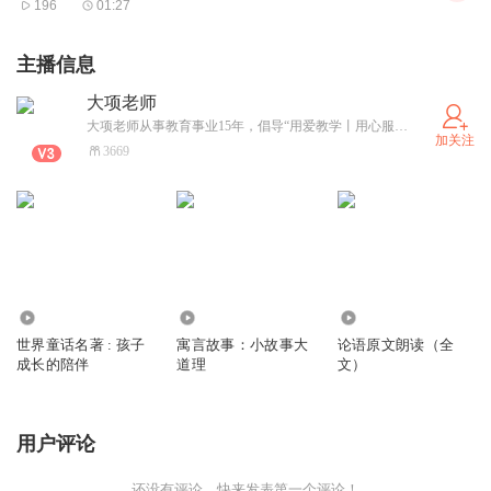
196
01:27
主播信息
大项老师
大项老师从事教育事业15年，倡导“用爱教学丨用心服务”的理念，传播着教育的大爱！
加关注
3669
2938
1924
51.50万
世界童话名著 : 孩子
寓言故事：小故事大
论语原文朗读（全
成长的陪伴
道理
文）
用户评论
还没有评论，快来发表第一个评论！