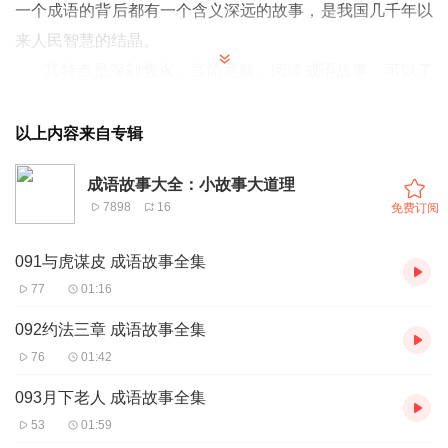
一个
成语
的背后都有一个含义深远的
故事
，是我国几千年以
来人民智慧的结晶。
其特点是深刻隽永，言简意赅。阅读
成语故事
，可以了
解历史、通达事理、学习知识、积累优美的语言素材。
以上内容来自专辑
成语故事大全：小故事大道理
7898
16
免费订阅
091与虎谋皮 成语故事全集
77
01:16
092约法三章 成语故事全集
76
01:42
093月下老人 成语故事全集
53
01:59