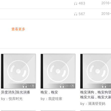
2016
463
2016
567
查看更多
1.6万
28.8万
1.
异度消失|陈光演播
晚安，晚安
晚安满狗，晚安狗
晚安大福，晚安大
by：
悦库时光
by：
我是哇塞
by：
满满登登妈