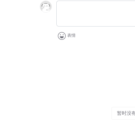
表情
暂时没