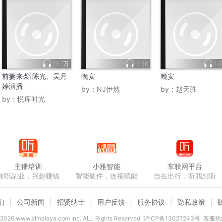
18.1万
6116
1.
前妻来袭|陈光、吴月
晚安
晚安
婷演播
by：
NJ伊然
by：
赵天胜
by：
悦库时光
主播培训
小雅智能
车联网平台
兼职副业，兴趣赚钱
智能硬件，连接赋能
自在出行，听我想听
们
公司新闻
招贤纳士
用户反馈
服务协议
隐私政策
2026
www.ximalaya.com lnc. ALL Rights Reserved
沪ICP备13027243号
客服热线