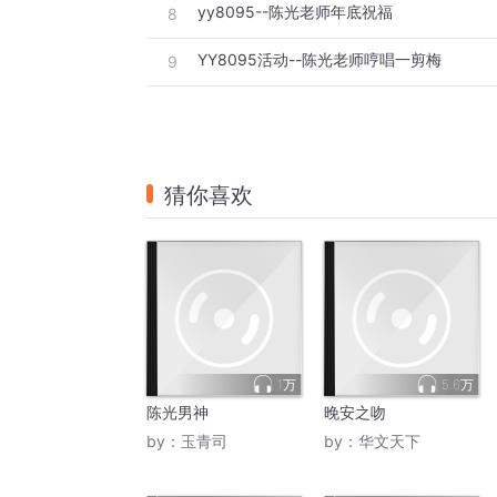
yy8095--陈光老师年底祝福
8
YY8095活动--陈光老师哼唱一剪梅
9
猜你喜欢
1万
5.6万
陈光男神
晚安之吻
by：
玉青司
by：
华文天下