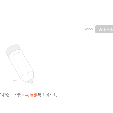
发表评
0
/
300
有评论，下载
喜马拉雅
与主播互动