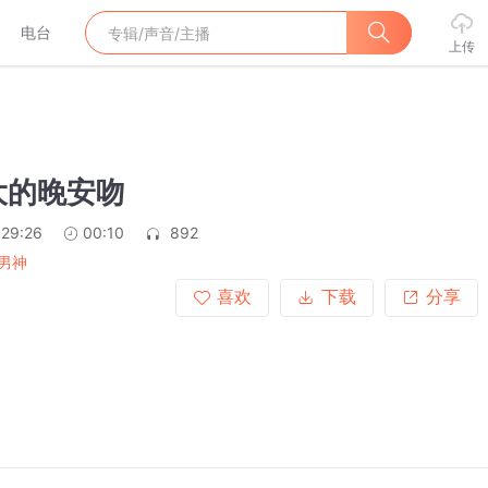
电台
上传
大的晚安吻
:29:26
00:10
892
男神
喜欢
下载
分享