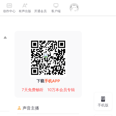
创作中心
有声出版
开通会员
客户端
下载
手机APP
7天免费畅听
10万本会员专辑
手机版
声音主播