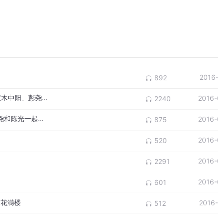
2016
892
古剑品牌盛典配音男神团现场活动-吴磊、宝木中阳、彭尧、惠龙、陈光等
2016-
2240
琴心剑魄同忆太古纪事--古剑品牌盛典上彭尧和陈光一起朗读太古纪事
2016-
875
2016-
520
2016-
2291
2016-
601
与花满楼
2016
512