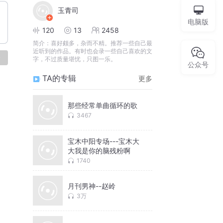
玉青司
电脑版
120
13
2458
简介：
喜好颇多，杂而不精。推荐一些自己最
近听到的作品。有时也会录一些自己喜欢的文
论
字，不过质量堪忧，只图一乐。
公众号
TA的专辑
更多
那些经常单曲循环的歌
3467
宝木中阳专场---宝木大
大我是你的脑残粉啊
1740
月刊男神--赵岭
3万