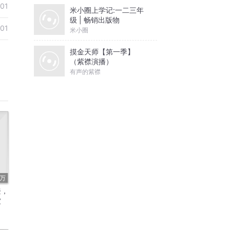
-01
米小圈上学记:一二三年
级 | 畅销出版物
-01
米小圈
摸金天师【第一季】
（紫襟演播）
有声的紫襟
4万
登，
家