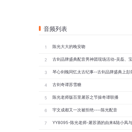
音频列表
陈光大大的晚安吻
1
2
3
古剑奇谭苏雪糖
4
陈光老师版百里屠苏之节操奇谭联播
5
宇文成都又一次被拒绝----陈光配音
6
YY8095-陈光老师-屠苏酒的由来&陆小凤
7