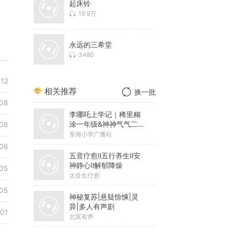
起床铃
19.9万
永远的三希堂
3480
-12
相关推荐
换一批
08
李哪吒上学记｜稀里糊
涂一年级&神神气气二年
08
级
东海小学广播站
06
五音疗愈Ⅱ五行养生Ⅱ安
神静心Ⅱ解郁降燥
05
太音生疗愈
05
神秘复苏|悬疑惊悚|灵
异|多人有声剧
-01
北冥有声