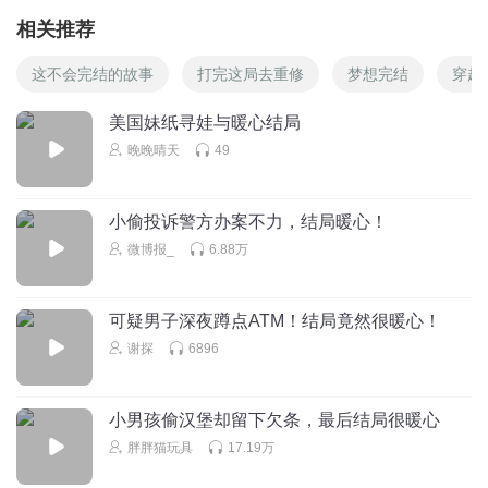
相关推荐
这不会完结的故事
打完这局去重修
梦想完结
穿越
美国妹纸寻娃与暖心结局
晚晚晴天
49
小偷投诉警方办案不力，结局暖心！
微博报_
6.88万
可疑男子深夜蹲点ATM！结局竟然很暖心！
谢探
6896
小男孩偷汉堡却留下欠条，最后结局很暖心
胖胖猫玩具
17.19万