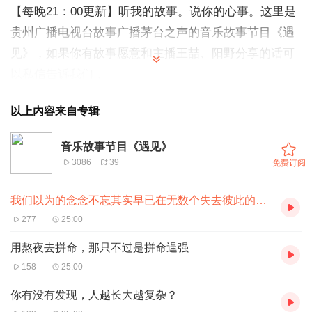
【每晚21：00更新】
听我的故事。说你的心事。这里是
贵州广播电视台故事广播茅台之声的音乐故事节目《遇
见》，如果你有故事愿意和主播王喆、阳野分享的话可
以私信告诉我们，
加入QQ互动群397893495可以点播歌曲，也可在动静app
以上内容来自专辑
故事广播留言板互动留言，最活跃的粉丝可获得惊喜礼物一
份。你也可以在Q群@管理员实时给您发送微信粉丝群的二
音乐故事节目《遇见》
3086
39
免费订阅
维码。投稿、点歌，聊天交友都可以，王喆、阳野实时在线
等待着你！
我们以为的念念不忘其实早已在无数个失去彼此的瞬间里，被我们渐渐遗忘
277
25:00
【收听直播方式】手机下载“阿基米德”、“”或“动静”APP在贵
用熬夜去拼命，那只不过是拼命逞强
州故事广播都可收听直播。
158
25:00
QQ群号：397893495
你有没有发现，人越长大越复杂？
新浪微博：@主持人阳野 ...