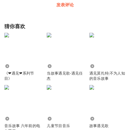
发表评论
猜你喜欢
906
1.38万
2.99万
《❤遇见❤系列节
当故事遇见歌-遇见任
遇见莫扎特|不为人知
目》
杰
的音乐故事
3692
1.31万
25.20万
音乐故事 六年前的电
儿童节目音乐
故事遇见歌