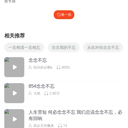
台节目
换一批
相关推荐
一念相濡一念相忘
念念我的不忘
从此对你念念不忘
念念不忘
怕冷的企鹅e
8050
854念念不忘
大斌
2.90万
人生苦短 何必念念不忘 我们总说念念不忘，必
有回响
风从天外飘来
74