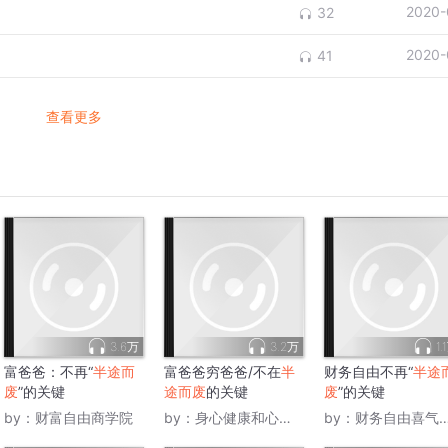
2020-
32
2020-
41
查看更多
3.6万
3.2万
1.
富爸爸：不再“
半途而
富爸爸穷爸爸/不在
半
财务自由不再“
半途
废
”的关键
途而废
的关键
废
”的关键
by：
财富自由商学院
by：
身心健康和心灵健康
by：
财务自由喜气盈门