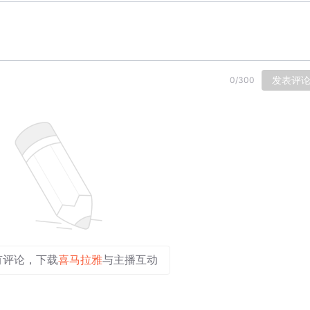
发表评
0
/
300
有评论，下载
喜马拉雅
与主播互动