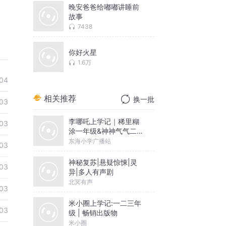
晚安爸爸给嘟嘟讲睡前
故事
7438
你好火星
1.6万
04
相关推荐
换一批
03
李哪吒上学记｜稀里糊
03
涂一年级&神神气气二年
级
东海小学广播站
03
神秘复苏|悬疑惊悚|灵
03
异|多人有声剧
北冥有声
03
米小圈上学记:一二三年
03
级 | 畅销出版物
米小圈