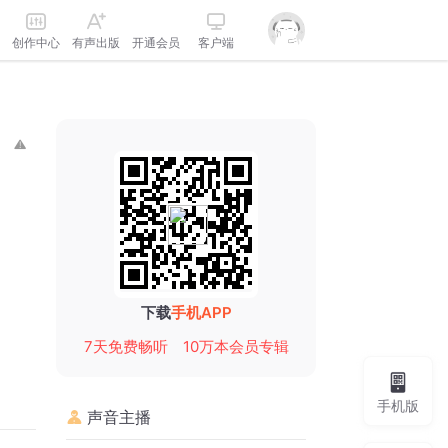
创作中心
有声出版
开通会员
客户端
下载
手机APP
7天免费畅听
10万本会员专辑
手机版
声音主播