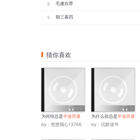
毛遂自荐
8
朝三暮四
9
猜你喜欢
1098
76
为何你总是
半途而废
为什么你总是
半途而废
by：
悠悠我心13766
by：
沉默读书