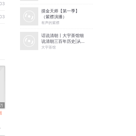
03
摸金天师【第一季】
（紫襟演播）
03
有声的紫襟
话说清朝丨大宇茶馆细
说清朝三百年历史|从努
尔哈赤到末代皇帝溥仪|
大宇茶馆
康熙雍正乾隆
1万
而