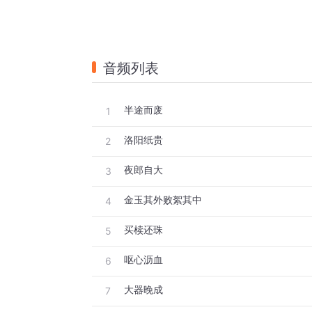
音频列表
半途而废
1
洛阳纸贵
2
夜郎自大
3
金玉其外败絮其中
4
买椟还珠
5
呕心沥血
6
大器晚成
7