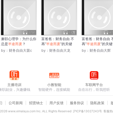
3791
1.9万
4.
兼职心理学：为什么你
富爸爸：财务自由 不
富爸爸：财务自由 
总是
半途而废
？
再“
半途而废
”的关键
再“
半途而废
”的关键
by：
财务自由大茵c
by：
财务自由大龙
by：
财务自由大辉
主播培训
小雅智能
车联网平台
兼职副业，兴趣赚钱
智能硬件，连接赋能
自在出行，听我想听
们
公司新闻
招贤纳士
用户反馈
服务协议
隐私政策
2026
www.ximalaya.com lnc. ALL Rights Reserved
沪ICP备13027243号
客服热线