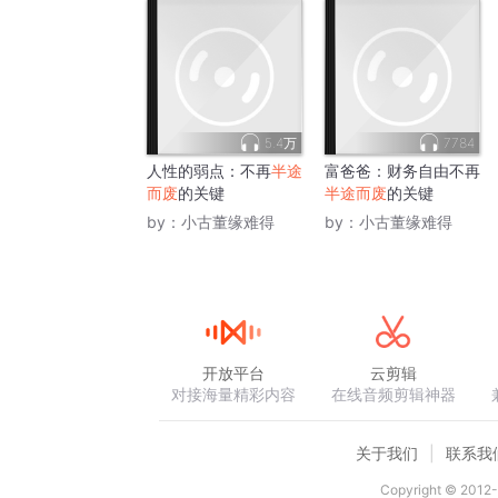
5.4万
7784
人性的弱点：不再
半途
富爸爸：财务自由不再
而废
的关键
半途而废
的关键
by：
小古董缘难得
by：
小古董缘难得
开放平台
云剪辑
对接海量精彩内容
在线音频剪辑神器
关于我们
联系我
Copyright © 2012-