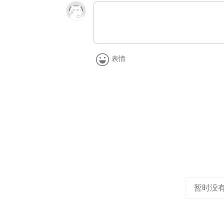
表情
暂时没