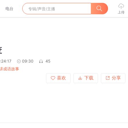
电台
上传
废
:24:17
09:30
45
讲成语故事
喜欢
下载
分享