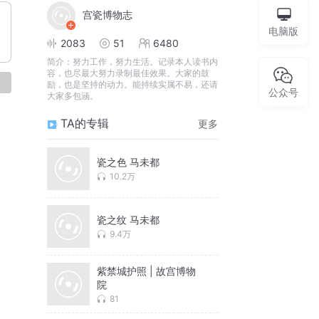
宫瓷博物志
电脑版
2083
51
6480
简介：
努力工作，努力生活。记录本人读书内
容，也尽最大努力录制最佳效果。大家的鼓
论
励，也是坚持的动力。能持续实属不易，还请
公众号
大家多包涵。
TA的专辑
更多
瓷之色 马未都
10.2万
瓷之纹 马未都
9.4万
紫禁城护照 | 故宫博物
院
81