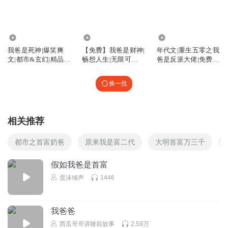
71.66万
5634
555.39万
我爸是死神|爆笑爽
【免费】我爸是财神|
年代文|重生五零之我
文|都市&玄幻|精品多
畅想人生|无限可
爸是反派大佬|免费有
播
能|AI多播
声小说
换一批
相关推荐
都市之首富奶爸
原来我是富二代
大明首富万三千
假如我爸是首富
蛋沫倾声
1446
我爸爸
西瓜哥哥讲睡前故事
2.59万