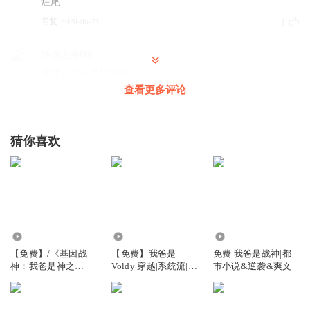
烂尾
回复
2020-06-21
1
沙漠之舟000
陈菲儿也不是好婊砸
查看更多评论
回复
2021-08-20
0
听友305015142
猜你喜欢
真烂尾
回复
2021-07-18
0
梦翔只爱你
更新好
回复
3.89万
1195
2.06万
2021-01-10
0
【免费】/《基因战
【免费】我爸是
免费|我爸是战神|都
神：我爸是神之
Voldy|穿越|系统流|经
市小说&逆袭&爽文
父！》
典衍生