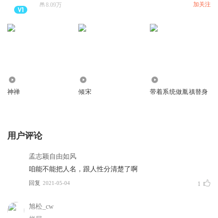
加关注
8.09万
3376
5.86万
9.23万
神禅
倾宋
带着系统做胤禛替身
用户评论
孟志颖自由如风
咱能不能把人名，跟人性分清楚了啊
回复
2021-05-04
1
旭松_cw