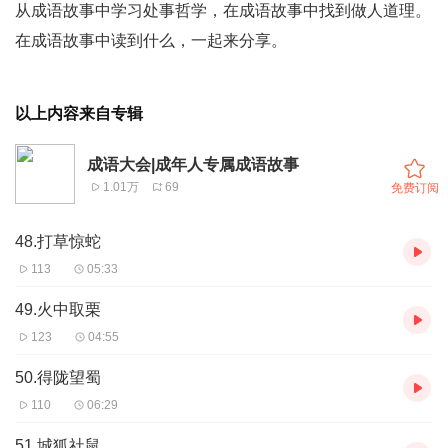
从成语故事中学习处事哲学，在成语故事中找到做人道理。
在成语故事中读到什么，一起来分享。
以上内容来自专辑
成语大会|成年人专属成语故事
1.01万
69
免费订阅
48.打草惊蛇
113
05:33
49.火中取栗
123
04:55
50.得陇望蜀
110
06:29
51.城狐社鼠