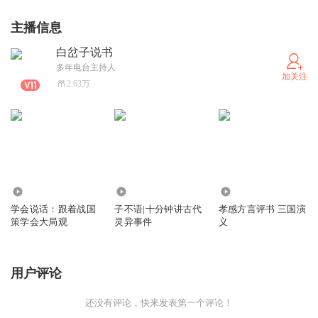
主播信息
白岔子说书
多年电台主持人
加关注
2.63万
39.37万
84.84万
1.42万
学会说话：跟着战国
子不语|十分钟讲古代
孝感方言评书 三国演
策学会大局观
灵异事件
义
用户评论
还没有评论，快来发表第一个评论！