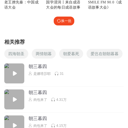
老王撩先秦：中国成
国学浸润丨来自成语
SMILE FM 90.0《成
语大会
大会的每日成语故事
语故事大会》
换一批
相关推荐
四海朝圣
两情朝暮
朝爱暮死
爱岂在朝朝暮暮
朝三暮四
是娜塔莎耶
31
朝三暮四
肉包来了
4.31万
朝三暮四
肉包来了
4.15万