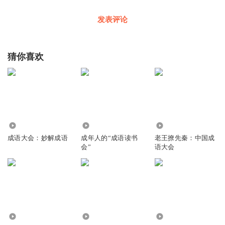
发表评论
猜你喜欢
1.55万
1514
4.04万
成语大会：妙解成语
成年人的“成语读书
老王撩先秦：中国成
会”
语大会
40.91万
1.26万
3840