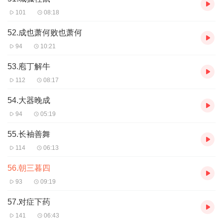
101
08:18
52.成也萧何败也萧何
94
10:21
53.庖丁解牛
112
08:17
54.大器晚成
94
05:19
55.长袖善舞
114
06:13
56.朝三暮四
93
09:19
57.对症下药
141
06:43