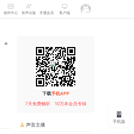
创作中心
有声出版
开通会员
客户端
下载
手机APP
7天免费畅听
10万本会员专辑
手机版
声音主播