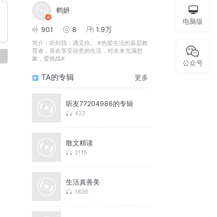
鹤妍
电脑版
901
8
1.9万
简介：
听到我，遇见你。 #热爱生活的基层教
育者，喜欢享受诗意的生活，对未来充满想
论
象，爱挑战#
公众号
TA的专辑
更多
听友77204986的专辑
422
散文精读
2115
生活真善美
1836