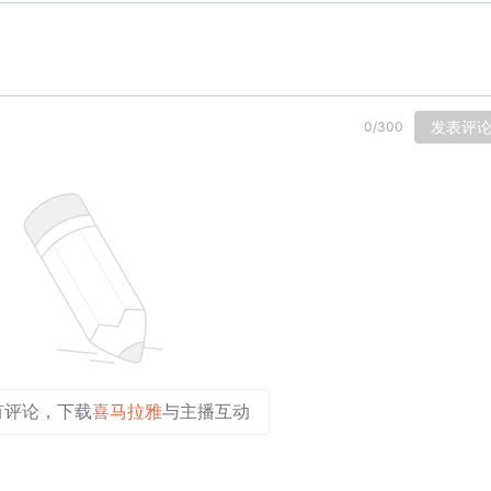
发表评
0
/
300
有评论，下载
喜马拉雅
与主播互动