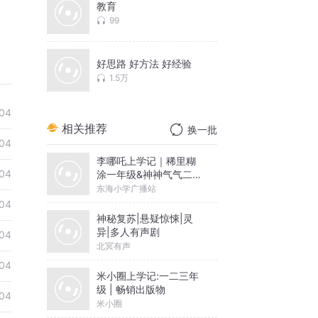
教育
99
好思路 好方法 好经验
1.5万
04
相关推荐
换一批
04
李哪吒上学记｜稀里糊
04
涂一年级&神神气气二年
级
东海小学广播站
04
神秘复苏|悬疑惊悚|灵
异|多人有声剧
04
北冥有声
04
米小圈上学记:一二三年
级 | 畅销出版物
04
米小圈