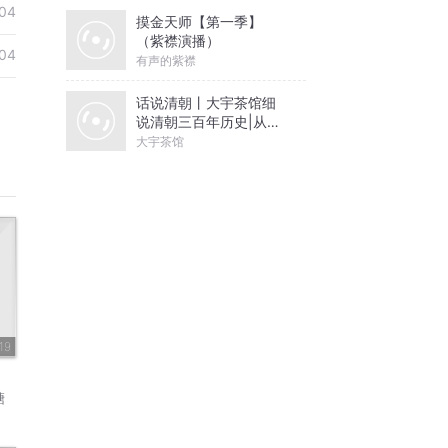
04
摸金天师【第一季】
（紫襟演播）
04
有声的紫襟
话说清朝丨大宇茶馆细
说清朝三百年历史|从努
尔哈赤到末代皇帝溥仪|
大宇茶馆
康熙雍正乾隆
19
糖