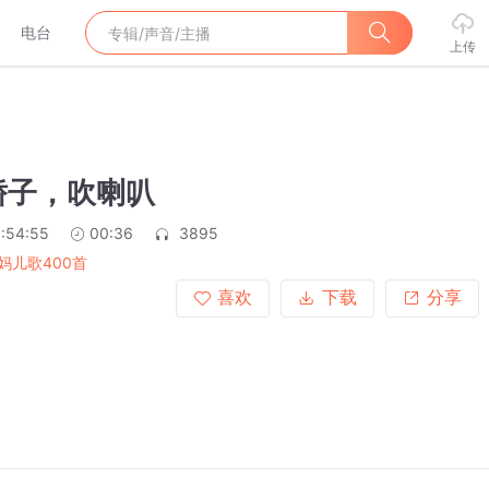
电台
上传
轿子，吹喇叭
:54:55
00:36
3895
妈儿歌400首
喜欢
下载
分享