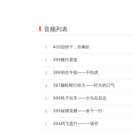
音频列表
400抬轿子，吹喇叭
1
399横行霸道
2
398初生牛犊——不怕虎
3
397癞蛤蟆打哈欠——好大的口气
4
396耗子拉车——大头在后边
5
395敲锣卖糖——各干一行
6
394鸡飞蛋打——一场空
7