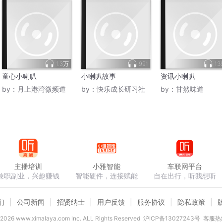
1.3万
991
13
童心小喇叭
小喇叭故事
资讯小喇叭
by：
月上港湾微频道
by：
快乐成长研习社
by：
甘然味道
主播培训
小雅智能
车联网平台
兼职副业，兴趣赚钱
智能硬件，连接赋能
自在出行，听我想听
们
公司新闻
招贤纳士
用户反馈
服务协议
隐私政策
2026
www.ximalaya.com lnc. ALL Rights Reserved
沪ICP备13027243号
客服热线