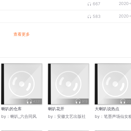
2020-
667
2020-
583
查看更多
4331
919
20
喇叭的仓库
喇叭花开
大喇叭说热点
by：
喇叭_六合同风
by：
安徽文艺出版社
by：
笔墨声场仙女