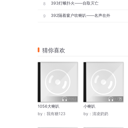
393灯蛾扑火——自取灭亡
8
392隔着窗户吹喇叭——名声在外
9
猜你喜欢
7052
1.7万
1056大喇叭
小喇叭
by：
我有糖123
by：
清凌奶奶