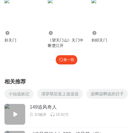
5758
13.60万
14.83万
卦天门
《望天门山》天门中
剑叩天门
断楚江开
换一批
相关推荐
小仙追妖记
清穿萌后皇上追追追
追啊追啊追的日子
149追风奇人
DJ杨湃
16.92万