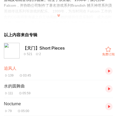
Falcom，并协助公司制作了著名游戏系列Brandish 撼天神塔系列及
英雄传说系列等游戏的配乐。 1999年，为当时同在 Falcom 工作的
合约CG画师新海诚之自主动画她与她的猫担任音乐制作，成为当时
话题。2002年，退出 Falcom 公司并加入游戏公司 minori，亦有继
续为新海诚的动画制作配乐。
以上内容来自专辑
【天门】Short Pieces
521
2
免费订阅
追风人
139
03:45
水的圆舞曲
111
05:59
Nocturne
79
05:00