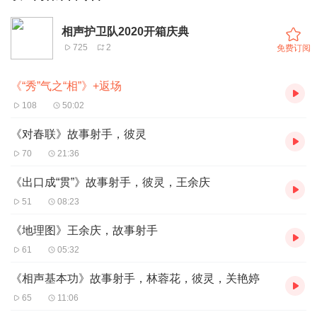
相声护卫队2020开箱庆典
725
2
免费订阅
《“秀”气之“相”》+返场
108
50:02
《对春联》故事射手，彼灵
70
21:36
《出口成“贯”》故事射手，彼灵，王余庆
51
08:23
《地理图》王余庆，故事射手
61
05:32
《相声基本功》故事射手，林蓉花，彼灵，关艳婷
65
11:06