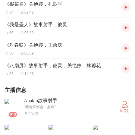
《报菜名》关艳婷，孔良平
34
02:42
《我是圣人》故事射手，彼灵
55
06:39
《对春联》关艳婷，王余庆
50
00:39
《八扇屏》故事射手，彼灵，关艳婷，林蓉花
36
14:06
主播信息
Anakin故事射手
“我每样都会一点点”
加关注
2.34万