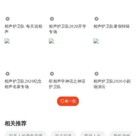
615
264
1270
相声护卫队·每天说相
相声护卫队2020开学
相声护卫队暑假特辑
声
专场
385
450.90万
682
相声护卫队2020纪念
听相声学神话之神话
相声护卫队2020小剧
相声名家专场
护卫队
场演出
换一批
相关推荐
安美人的秀气美男
返古归真
秀场人生
秀气凛然