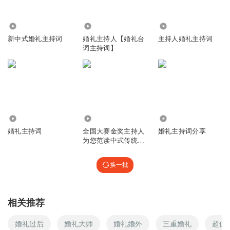
5138
85.51万
74.84万
新中式婚礼主持词
婚礼主持人【婚礼台
主持人婚礼主持词
词主持词】
1.86万
1.17万
7.76万
婚礼主持词
全国大赛金奖主持人
婚礼主持词分享
为您范读中式传统婚
礼全程主持词
换一批
相关推荐
婚礼过后
婚礼大师
婚礼婚外
三重婚礼
超伢