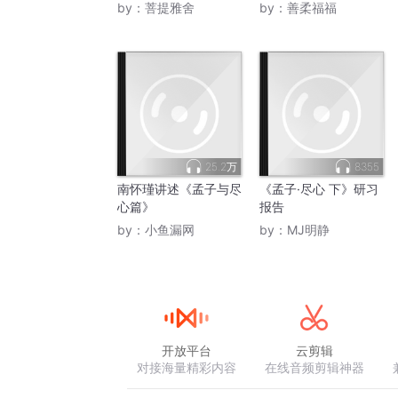
by：
菩提雅舍
by：
善柔福福
25.2万
8355
南怀瑾讲述《孟子与尽
《孟子·尽心 下》研习
心篇》
报告
by：
小鱼漏网
by：
MJ明静
开放平台
云剪辑
对接海量精彩内容
在线音频剪辑神器