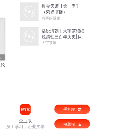
摸金天师【第一季】
（紫襟演播）
有声的紫襟
话说清朝丨大宇茶馆细
说清朝三百年历史|从努
尔哈赤到末代皇帝溥仪|
大宇茶馆
康熙雍正乾隆
87
二轮
手机端
企业版
电脑端
员工学习，企业买单