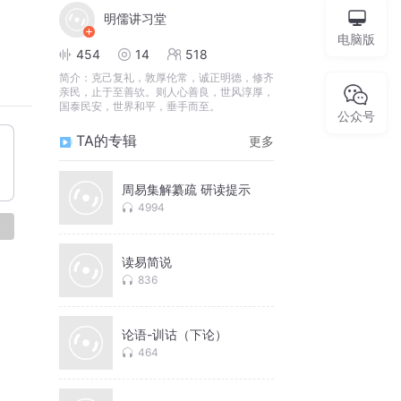
明儒讲习堂
电脑版
454
14
518
简介：
克己复礼，敦厚伦常，诚正明德，修齐
亲民，止于至善欤。则人心善良，世风淳厚，
国泰民安，世界和平，垂手而至。
公众号
TA的专辑
更多
周易集解纂疏 研读提示
4994
论
读易简说
836
论语-训诂（下论）
464