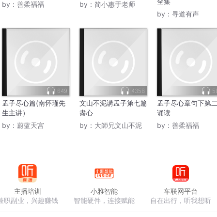
全集
by：
善柔福福
by：
简小惠于老师
by：
寻道有声
649
4358
5
孟子尽心篇(南怀瑾先
文山不泥講孟子第七篇
孟子尽心章句下第
生主讲）
盡心
诵读
by：
蔚蓝天宫
by：
大師兄文山不泥
by：
善柔福福
主播培训
小雅智能
车联网平台
兼职副业，兴趣赚钱
智能硬件，连接赋能
自在出行，听我想听