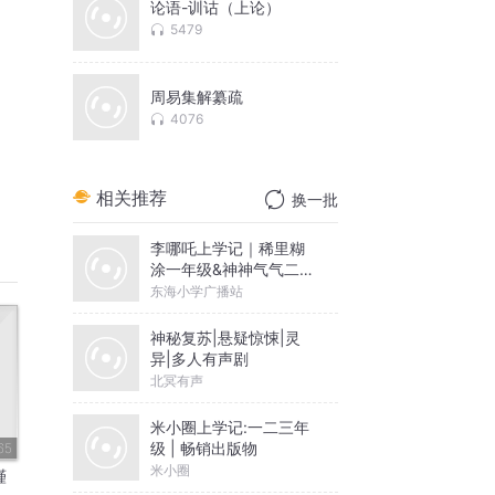
论语-训诂（上论）
5479
周易集解纂疏
4076
相关推荐
换一批
李哪吒上学记｜稀里糊
涂一年级&神神气气二年
级
东海小学广播站
神秘复苏|悬疑惊悚|灵
异|多人有声剧
北冥有声
米小圈上学记:一二三年
级 | 畅销出版物
65
米小圈
瑾