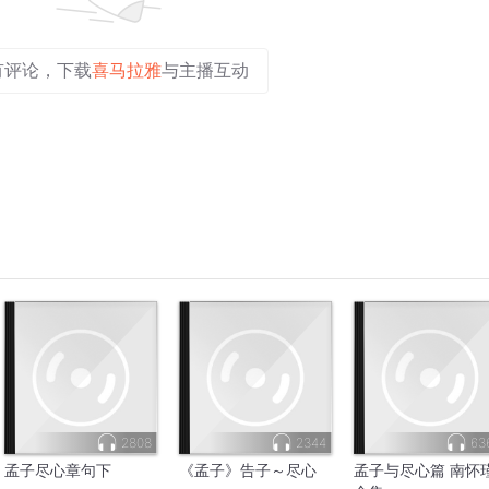
有评论，下载
喜马拉雅
与主播互动
2808
2344
63
孟子尽心章句下
《孟子》告子～尽心
孟子与尽心篇 南怀