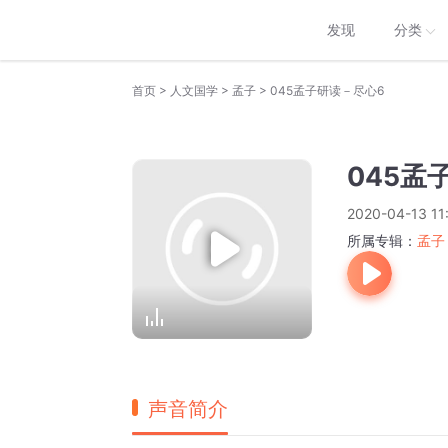
发现
分类
>
>
>
首页
人文国学
孟子
045孟子研读－尽心6
045孟
2020-04-13 11
所属专辑：
孟子
声音简介