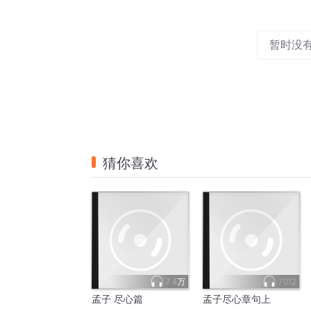
暂时没
猜你喜欢
7.4万
7012
孟子 尽心篇
孟子尽心章句上