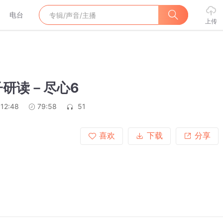
电台
上传
子研读－尽心6
:12:48
79:58
51
喜欢
下载
分享