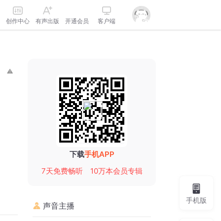
创作中心
有声出版
开通会员
客户端
下载
手机APP
7天免费畅听
10万本会员专辑
手机版
声音主播