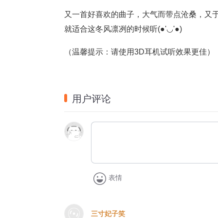
又一首好喜欢的曲子，大气而带点沧桑，又
就适合这冬风凛冽的时候听(●'◡'●)
（温馨提示：请使用3D耳机试听效果更佳）
用户评论
表情
三寸妃子笑