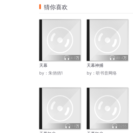
猜你喜欢
4.9万
49.4万
天幕
天幕神捕
by：
朱俏俏1
by：
听书音网络
1.9万
3255