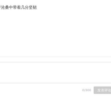
于沧桑中带着几分坚韧
发表评
0
/
300