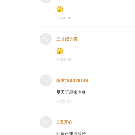
2024-10
三寸妃子笑
2024-10
听友189078149
夏天听起来凉爽
2022-07
Q叉开心
让自已速度成长