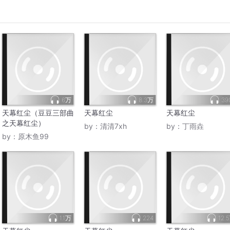
6万
8.3万
39
天幕红尘（豆豆三部曲
天幕红尘
天幕红尘
之天幕红尘）
by：
清清7xh
by：
丁雨垚
by：
原木鱼99
1.1万
224
12.