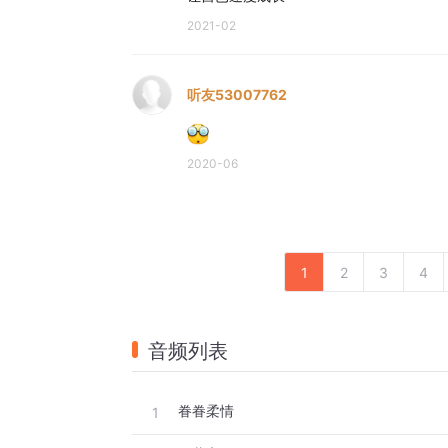
2021-02
听友53007762
2020-06
1
2
3
4
音频列表
眷眷柔情
1