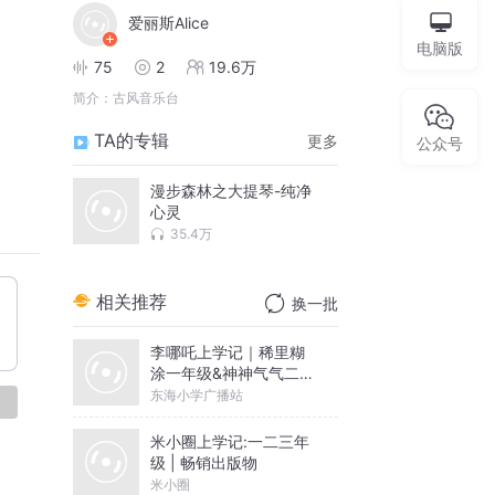
爱丽斯Alice
电脑版
75
2
19.6万
简介：
古风音乐台
TA的专辑
更多
公众号
漫步森林之大提琴-纯净
心灵
35.4万
相关推荐
换一批
李哪吒上学记｜稀里糊
涂一年级&神神气气二年
级
东海小学广播站
论
米小圈上学记:一二三年
级 | 畅销出版物
米小圈