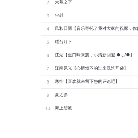
天幕之下
2
尘封
3
风和日丽【音乐寄托了我对大家的祝愿，你
4
瑶台月下
5
江湖【重口味来袭，小清新回避 ●'◡'●】
6
江南风光【心情烦闷的过来洗洗耳朵】
7
寒空【喜欢就来留下您的评论吧】
8
夏之影
9
海上碧波
10