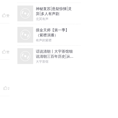
神秘复苏|悬疑惊悚|灵
异|多人有声剧
赞
北冥有声
摸金天师【第一季】
（紫襟演播）
有声的紫襟
话说清朝丨大宇茶馆细
赞
说清朝三百年历史|从努
尔哈赤到末代皇帝溥仪|
大宇茶馆
康熙雍正乾隆
2