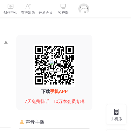
创作中心
有声出版
开通会员
客户端
下载
手机APP
7天免费畅听
10万本会员专辑
手机版
声音主播