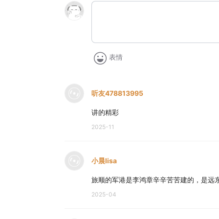
表情
听友478813995
讲的精彩
2025-11
小晨lisa
旅顺的军港是李鸿章辛辛苦苦建的，是远
2025-04