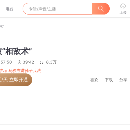
电台
上传
术”
“相敌术”
:57:50
39:42
8.3万
讲坛 马骏杰讲孙子兵法
元/天 立即开通
喜欢
下载
分享