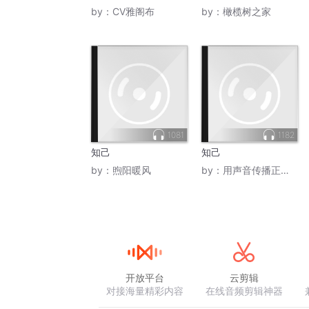
by：
CV雅阁布
by：
橄榄树之家
1081
1182
知己
知己
by：
煦阳暖风
by：
用声音传播正能量
开放平台
云剪辑
对接海量精彩内容
在线音频剪辑神器