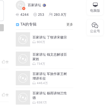
百家讲坛
电脑版
4244
253
280.9万
TA的专辑
更多
论
公众号
百家讲坛 丁牧讲宋徽宗
600万
百家讲坛 钱文忠解读百
家姓
赞
734万
百家讲坛 军旅作家王树
增讲长征
446.4万
百家讲坛 杨雨讲纳兰性
赞
德
638.1万