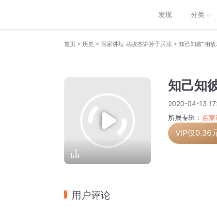
发现
分类
>
>
>
首页
历史
百家讲坛 马骏杰讲孙子兵法
知己知彼“相敌
知己知彼
2020-04-13 17
所属专辑：
百家
VIP仅
0.36
用户评论