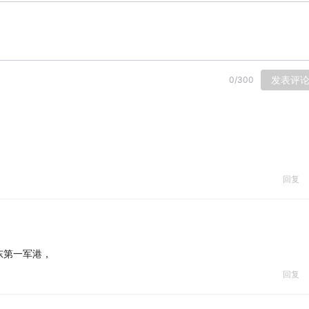
发表评
0
/
300
回复
东第一军港，
回复