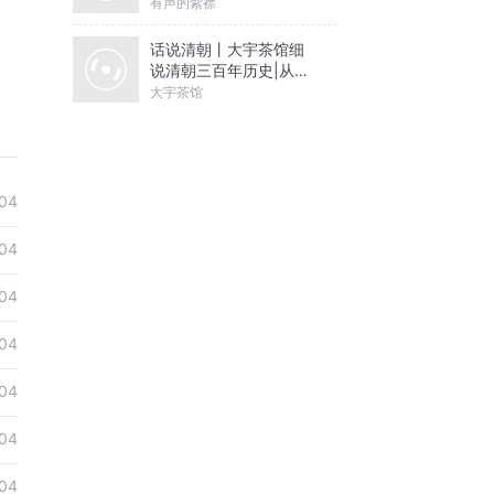
有声的紫襟
话说清朝丨大宇茶馆细
说清朝三百年历史|从努
尔哈赤到末代皇帝溥仪|
大宇茶馆
康熙雍正乾隆
04
04
04
04
04
04
04