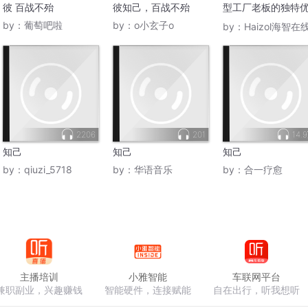
彼 百战不殆
彼知己，百战不殆
型工厂老板的独特
势！
by：
葡萄吧啦
by：
o小玄子o
by：
Haizol海智在
2206
201
14.
知己
知己
知己
by：
qiuzi_5718
by：
华语音乐
by：
合一疗愈
主播培训
小雅智能
车联网平台
兼职副业，兴趣赚钱
智能硬件，连接赋能
自在出行，听我想听