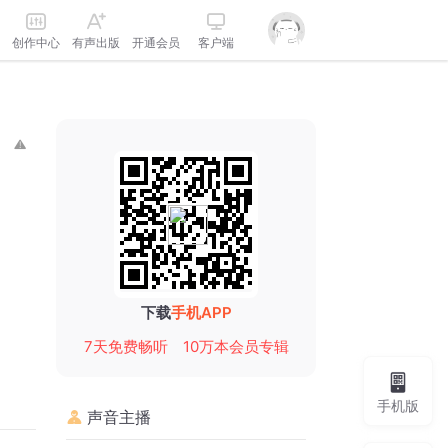
创作中心
有声出版
开通会员
客户端
下载
手机APP
7天免费畅听
10万本会员专辑
手机版
声音主播