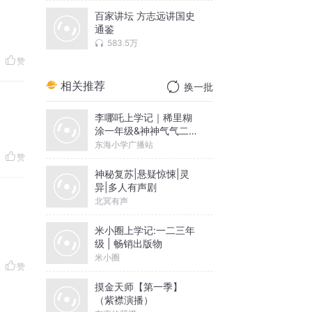
百家讲坛 方志远讲国史
通鉴
583.5万
赞
相关推荐
换一批
李哪吒上学记｜稀里糊
涂一年级&神神气气二年
级
东海小学广播站
赞
神秘复苏|悬疑惊悚|灵
异|多人有声剧
北冥有声
米小圈上学记:一二三年
级 | 畅销出版物
米小圈
赞
摸金天师【第一季】
（紫襟演播）