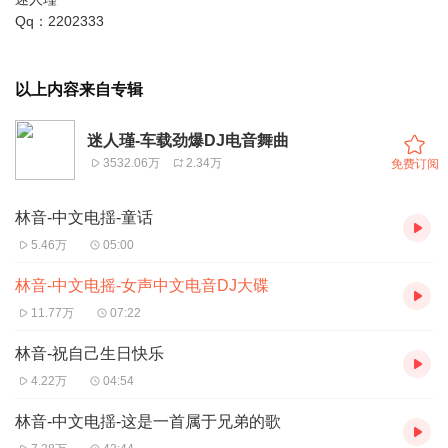
Qq：2202333
以上内容来自专辑
迷人瑾-车载劲爆DJ电音舞曲
3532.06万
2.34万
免费订阅
林音-中文电揺-童话
5.46万
05:00
林音-中文电摇-女声中文电音DJ大碟
11.77万
07:22
林音-祝自己生日快乐
4.22万
04:54
林音-中文电揺-这是一首属于兄弟的歌