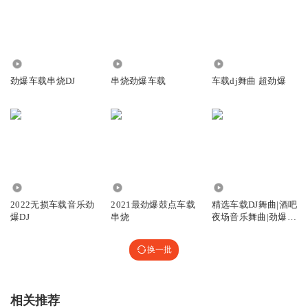
194.94万
56.90万
6.07万
劲爆车载串烧DJ
串烧劲爆车载
车载dj舞曲 超劲爆
3.04万
3000
15.41万
2022无损车载音乐劲
2021最劲爆鼓点车载
精选车载DJ舞曲|酒吧
爆DJ
串烧
夜场音乐舞曲|劲爆音
乐舞曲
换一批
相关推荐