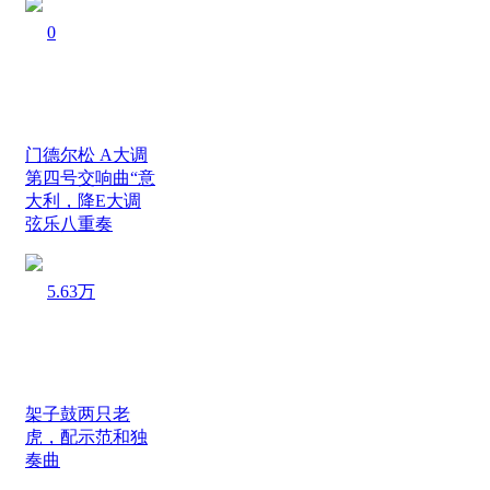
0
门德尔松 A大调
第四号交响曲“意
大利，降E大调
弦乐八重奏
5.63万
架子鼓两只老
虎，配示范和独
奏曲