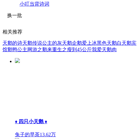
小叮当背诗词
换一批
相关推荐
天鹅的诗
天鹅传说
公主的灰天鹅
企鹅爱上冰
黑色天鹅
白天鹅宾
馆
鹅鸭公主
网游之鹅来
重生之瘦到45公斤
我爱天鹅肉
♦ 四只小天鹅 ♦
兔子的早茶
13.62万