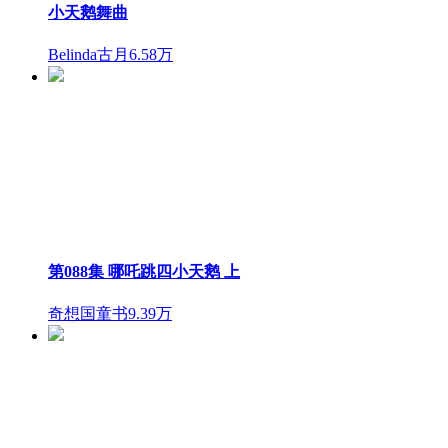
小天鹅舞曲
Belinda古月
6.58万
第088集 哪吒跳四小天鹅 上
奇想国童书
9.39万