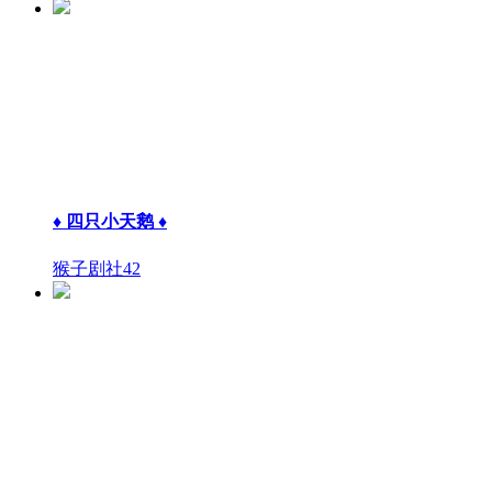
♦ 四只小天鹅 ♦
猴子剧社
42