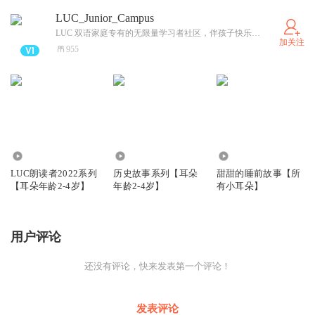
LUC_Junior_Campus
LUC 双语家庭专有的无限量学习者社区，伴孩子快乐成长。
加关注
955
2687
1697
1647
LUC朗读者2022系列
历史故事系列【耳朵
甜甜的睡前故事【所
【耳朵年龄2-4岁】
年龄2-4岁】
有小耳朵】
用户评论
还没有评论，快来发表第一个评论！
发表评论