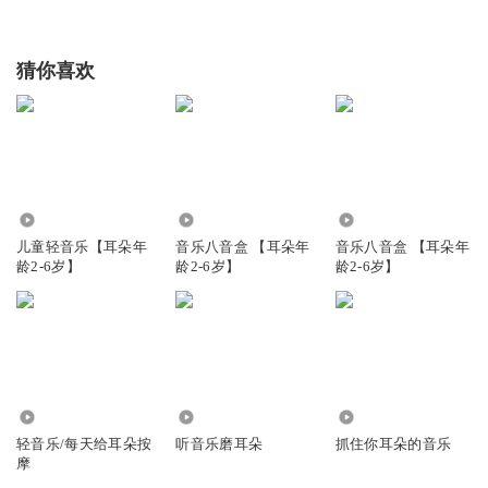
猜你喜欢
1.01万
1891
2350
儿童轻音乐【耳朵年
音乐八音盒 【耳朵年
音乐八音盒 【耳朵年
龄2-6岁】
龄2-6岁】
龄2-6岁】
1.85万
3931
3804
轻音乐/每天给耳朵按
听音乐磨耳朵
抓住你耳朵的音乐
摩