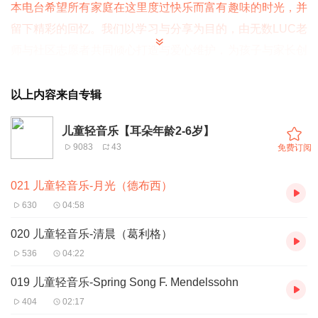
本电台希望所有家庭在这里度过快乐而富有趣味的时光，并
留下精彩的回忆。我们以学习与分享为目的，由无数LUC老
师与社区志愿者共同倾心打造与爱心维护，为孩子与家长创
建无限量学习者社区，陪伴孩子快乐成长！
以上内容来自专辑
儿童轻音乐【耳朵年龄2-6岁】
9083
43
免费订阅
021 儿童轻音乐-月光（德布西）
630
04:58
020 儿童轻音乐-清晨（葛利格）
536
04:22
019 儿童轻音乐-Spring Song F. Mendelssohn
404
02:17