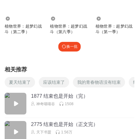
了一枚龙晶石？
回复
2020-04-19
21
1497.26万
142.08万
976.90万
植物世界官方账号
回复 @
流星雨110429
:
是的～所以一代白菜小哥
植物世界：超梦幻战
植物世界：超梦幻战
植物世界：超梦幻战
斗（第二季）
斗（第六季）
斗（第一季）
还会变强。
换一批
sPcsammi_no
如果白菜小哥和银狐叶对打谁能胜听说两个人以后都是是传
说
相关推荐
回复
2020-04-17
20
夏天结束了
应该结束了
我的青春物语没有结束
结
植物世界官方账号
回复 @
sPcsammi_no
:
未来的某天，银狐叶和白
1877 结束也是开始（完）
菜小哥会上打一架，还创造了一个叫做种植星的星球。
神奇喵喵谷
1508
sPcsammi_no
要是一直和平就好，主播就不用播故事了
2775 结束也是开始（正文完）
回复
2020-04-17
天下书盟
1.56万
15