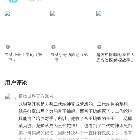
247.81万
1046.54万
10.40万
白菜小哥上学记（第
白菜小哥历险记（第
超级神探哪吒|我在天
一季）
一季）
庭当侦探|侦探故事系
列
用户评论
植物世界官方账号
龙鳞草其实是去替二代蛇神完成梦想的。二代蛇神的梦想，
就是打赢出尽全力的帝王蝙蝠。而帝王蝙蝠死了，二代蛇神
只能自己培养对手，所以，他收了帝王蝙蝠的长子——花椰
菜为徒。龙鳞草成为三代蛇神后，也看到了二代蛇神杀死白
菜小哥妈妈的记忆，因此外决斗中一直怀有愧疚之心，没有