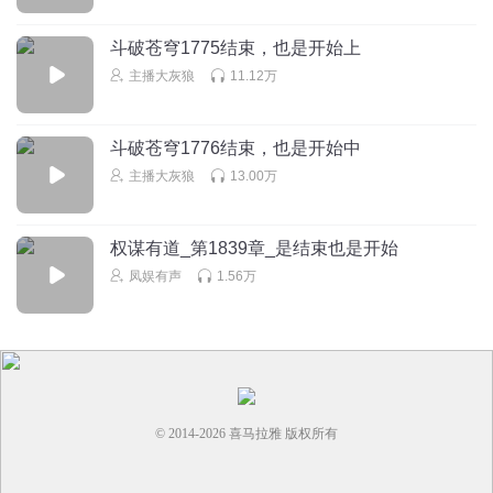
植物世界官方账号
回复 @
sPcsammi_no
:
米卡莎留了开天之神这个
斗破苍穹1775结束，也是开始上
活口，肯定还有后续的故事，应该就是所谓的《诸神之战篇》，三
代蛇神龙鳞草准备去神界接受审判，顺便完成一项前无古人 后无来
主播大灰狼
11.12万
者的伟大事业！
斗破苍穹1776结束，也是开始中
黎威翰
主播大灰狼
13.00万
白菜小哥打败了蛇神，二代白菜小哥打败了蛇神，然后龙鳞
草变成了蛇神，去挑战白菜小哥
权谋有道_第1839章_是结束也是开始
回复
2020-08-21
9
凤娱有声
1.56万
sPcsammi_no
完结了
回复
2020-04-17
9
sPcsammi_no
回复 @
结二丸一人
:
冰雪王国最厉害的弓箭，有两把
© 2014-
2026
喜马拉雅 版权所有
看看前面吧，嗯，就看什么比武大会片。