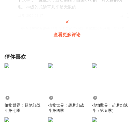
下杀手，一直放水，最后输给了白菜小哥的一片天使的羽
毛。神级的龙鳞草几乎是无敌的……
回复
2020-04-17
94
植物世界官方账号
回复 @
卡慕的高炉妈
:
龙鳞草和丛林射手对战多
查看更多评论
人都很厉害，但单打独斗，银狐叶不会输给任何人。
植物世界官方账号
猜你喜欢
一代白菜小哥也是神级，但《绝地求生篇》时，他还没有到
达蛇神的境界。一代白菜小哥还有故事，以后会在《白菜小
哥历险记》中更新，他还会变强，还会遇到银狐叶。
回复
2020-04-17
44
植物世界官方账号
回复 @
卡慕的高炉妈
:
不好说，这两人必须得打
52.31万
656.61万
231.52万
一下。
植物世界：超梦幻战
植物世界：超梦幻战
植物世界：超梦幻战
斗第七季
斗第四季
斗（第五季）
流星雨110429
杀手号竟然是涂属性的大地钻石，那白色小哥是不是也达到