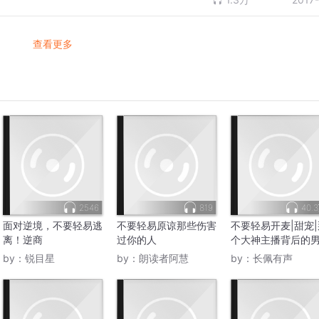
查看更多
2546
819
40.
面对逆境，不要轻易逃
不要轻易原谅那些伤害
不要轻易开麦|甜宠|
离！逆商
过你的人
个大神主播背后的
by：
锐目星
by：
朗读者阿慧
by：
长佩有声