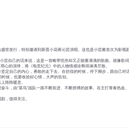
天浩盛世发行，特别邀请到新晋小花蒋沁芸演唱。这也是小芸酱首次为影视
用小芸自己的话来说，这是一首略带忧伤却又正能量满满的歌曲。就像歌
芸用心的演绎，将《电竞纪元》中的人物情感诠释得淋漓尽致。
始终坚定自己的内心，勇敢的走下去。在彷徨的时候，停下脚步，跟自己对
的时候，也要收拾好心情，大声的告别。
送上阵阵暖意。
梦想奋斗，由“菜鸟”战队一路不断前进、不断拼搏的故事。在主打青春热血、
网剧，值得关注。