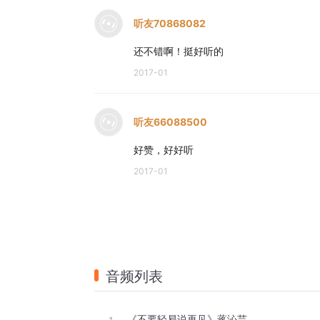
听友70868082
还不错啊！挺好听的
2017-01
听友66088500
好赞，好好听
2017-01
音频列表
《不要轻易说再见》蒋沁芸