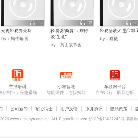
934
1万
48
别再轻易弄丢我
轻易说“商贾”，难得
轻易㊙️放火 墨宝非
谈“生意”
by：
蜗牛睡眠
by：
鑫徒
by：
黄山故事会
主播培训
小雅智能
车联网平台
兼职副业，兴趣赚钱
智能硬件，连接赋能
自在出行，听我想听
们
公司新闻
招贤纳士
用户反馈
服务协议
隐私政策
2026
www.ximalaya.com lnc. ALL Rights Reserved
沪ICP备13027243号
客服热线