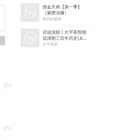
摸金天师【第一季】
（紫襟演播）
有声的紫襟
话说清朝丨大宇茶馆细
说清朝三百年历史|从努
论
尔哈赤到末代皇帝溥仪|
大宇茶馆
康熙雍正乾隆
2
2