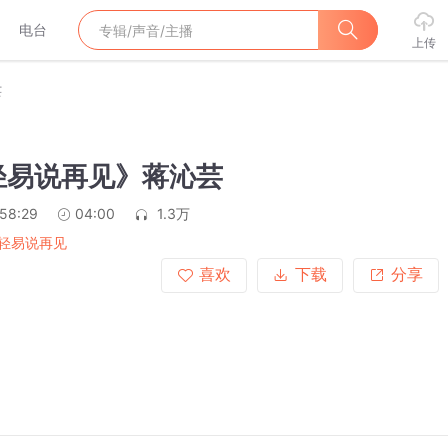
电台
上传
芸
轻易说再见》蒋沁芸
:58:29
04:00
1.3万
轻易说再见
喜欢
下载
分享