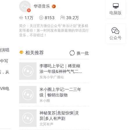
华语音乐
电脑版
1.1万
8153
39.2万
简介：
关注官方微信公众号“奔乐计划”更多精
彩等着你！第一时间发布最新最潮的华语流行
音乐，不容错过！
公众号
剧演唱
相关推荐
换一批
词中写
李哪吒上学记｜稀里糊
涂一年级&神神气气二年
话，从
级
东海小学广播站
VR
电
米小圈上学记:一二三年
级 | 畅销出版物
米小圈
神秘复苏|悬疑惊悚|灵
异|多人有声剧
北冥有声