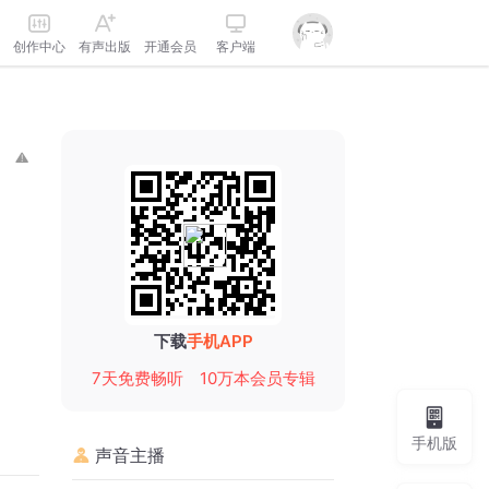
创作中心
有声出版
开通会员
客户端
下载
手机APP
7天免费畅听
10万本会员专辑
手机版
声音主播