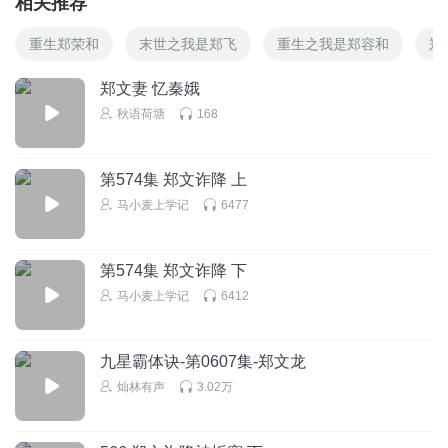
相关推荐
重生郑荣和
末世之我是郑飞
重生之我是郑容和
郑
郑文妻 忆秦娥
秋语荷塘
168
第574集 郑文诈降 上
马小麦上学记
6477
第574集 郑文诈降 下
马小麦上学记
6412
九星霸体诀-第0607集-郑文龙
灿林有声
3.02万