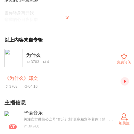
当你转身离开我
翻腾的心日夜折磨
别再问为什么
我用沉默
以上内容来自专辑
送你远走
为什么
3703
4
免费订阅
《为什么》郑文
3703
04:16
主播信息
华语音乐
关注官方微信公众号“奔乐计划”更多精彩等着你！第一时间发布最新最潮的华语流行音乐，不容错过！
加关注
39.24万