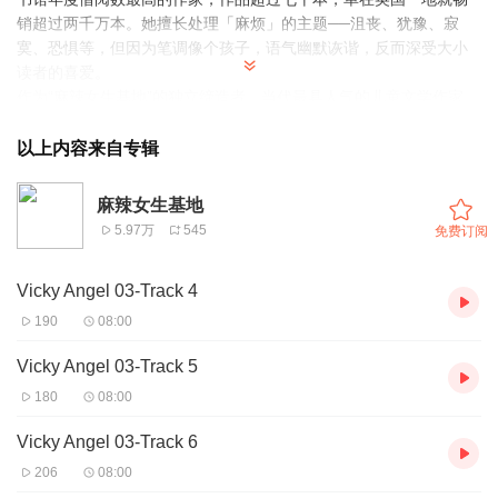
销超过两千万本。她擅长处理「麻烦」的主题──沮丧、犹豫、寂
寞、恐惧等，但因为笔调像个孩子，语气幽默诙谐，反而深受大小
读者的喜爱。
作为“麻辣女生基地”的独立缔造者，当代最具人气的儿童文学作家、
被誉为英国“辣奶”、“图书馆女皇”的杰奎琳.威尔逊（Jacqueline
Wilson）,她的作品不仅深受读者喜爱，也频获好评，曾获得英国
以上内容来自专辑
《卫报》儿童小说奖、英国书奖年度童书奖、聪明豆书奖、红屋儿
童图书奖，并在2008年因文学杰出成就获英国女王颁赠骑士爵位。
麻辣女生基地
5.97万
545
免费订阅
Vicky Angel 03-Track 4
190
08:00
Vicky Angel 03-Track 5
180
08:00
Vicky Angel 03-Track 6
206
08:00