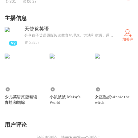
301
06:27
主播信息
天使爸英语
分享孩子英语原版阅读教育的理念、方法和资源，通过生动有趣的原版精读课程，让孩子真正爱上英语，爱上阅读~
加关注
5.32万
7.38万
5.24万
3.53万
少儿英语原版精读 |
小鼠波波 Maisy's
女巫温妮winnie the
青蛙和蟾蜍
World
witch
用户评论
还没有评论，快来发表第一个评论！