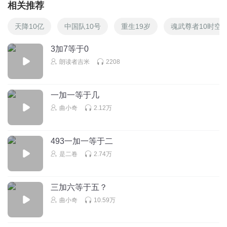
相关推荐
天降10亿
中国队10号
重生19岁
魂武尊者10时空
3加7等于0
朗读者吉米
2208
一加一等于几
曲小奇
2.12万
493一加一等于二
是二卷
2.74万
三加六等于五？
曲小奇
10.59万