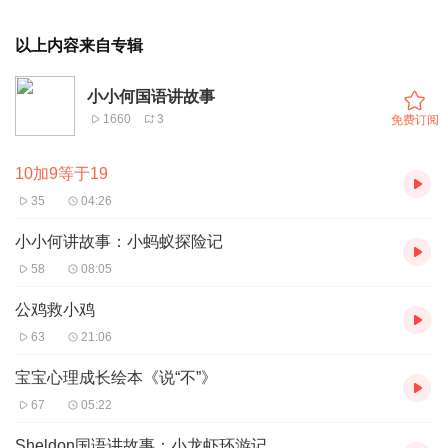
以上内容来自专辑
小小何国语讲故事
1660
3
免费订阅
10加9等于19
35
04:26
小小何讲故事：小蚂蚁探险记
58
08:05
公鸡救小鸡
63
21:06
宝宝心理成长绘本《说“不”》
67
05:22
Sheldon国语讲故事：小龙虾环游记