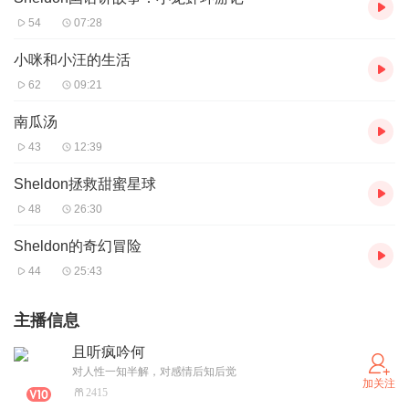
54
07:28
小咪和小汪的生活
62
09:21
南瓜汤
43
12:39
Sheldon拯救甜蜜星球
48
26:30
Sheldon的奇幻冒险
44
25:43
主播信息
且听疯吟何
对人性一知半解，对感情后知后觉
加关注
2415