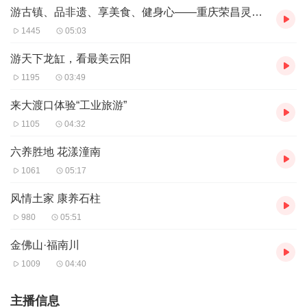
旋转秋千为今年新增刺激、最具有挑战性的娱乐项目。从建
游古镇、品非遗、享美食、健身心——重庆荣昌灵动之旅
设以来，施工方按照各项安全系数规范展开建设，为让游客
1445
05:03
在享受刺激的同时，保证他们的安全。
游天下龙缸，看最美云阳
1195
03:49
据了解，在5月1日-10日前往景区游玩的游客，可享受大通
票80元包含所有收费项目及观光车往返，小通票40含观光
来大渡口体验“工业旅游”
车往返及免费项目。
1105
04:32
六养胜地 花漾潼南
1061
05:17
风情土家 康养石柱
980
05:51
金佛山·福南川
1009
04:40
主播信息