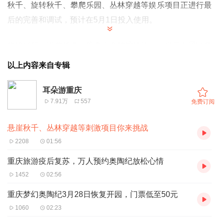
秋千、旋转秋千、攀爬乐园、丛林穿越等娱乐项目正进行最
后的完善和调试，预计在5月1日投入使用。
焊接栏杆、平整场地、检查安全防护措施……当天在景区各
个娱乐项目施工现场看到，几个娱乐项目已初步建成，工人
以上内容来自专辑
们正身穿雨衣，抓紧抓细抓实项目最后施工建设。
耳朵游重庆
7.91万
557
免费订阅
据了解，悬崖秋千、旋转秋千、攀爬乐园、丛林穿越等娱乐
项目从今年1月开建，总投资200余万元，目前攀爬乐园、
悬崖秋千、丛林穿越等刺激项目你来挑战
丛林穿越娱乐项目正进行栏杆焊接等安全设施的完善，悬崖
2208
01:56
秋千、旋转秋千项目主体工程已建设完成，现进行场地的平
重庆旅游疫后复苏，万人预约奥陶纪放松心情
整和游客通道的划定。
1452
02:56
“悬崖秋千建设于离地面近400余米的悬崖边，最大摆弧可达
重庆梦幻奥陶纪3月28日恢复开园，门票低至50元
80度，最大摆幅达15米”景区相关负责人介绍，悬崖秋千、
1060
02:23