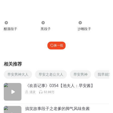
唯一的气球
妹纸！我要签名照，听你的段子真是心情棒棒的。希望有一
57.35万
9622
596.79万
天能与你不期而遇
醋溜段子
黑段子
沙雕段子
回复
2017-01-14
3
听友12772395
换一批
声音真是太好听了，我的女神～
回复
2017-01-13
4
相关推荐
无痕RELIC
回复 @
听友12772395
:
台历还没到 但是早安现在好点了
嘛 就更新节目
早安男神大人
早安之老公大人
早安男神
我早就知
《欢喜记事》0354【池夫人：早安酱】
听友5163270
清灵
32.89万
早安是声优吗？
回复
2017-01-15
2
搞笑故事段子之老爹的脚气风味鱼酱