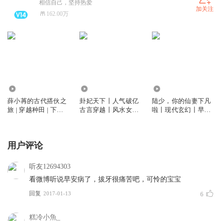
相信自己，坚持热爱
加关注
162.00万
801.98万
2.94亿
183.79万
薛小苒的古代搭伙之
卦妃天下丨人气破亿
陆少，你的仙妻下凡
旅 | 穿越种田 | 下饭
古言穿越丨风水女帝
啦丨现代玄幻丨早安
神剧 热门网剧原著 |
丨早安酱&吴磊&赵
酱/狐狸领衔丨多人精
多人精品免费
乾景丨VIP免费
品有声剧
用户评论
听友12694303
看微博听说早安病了，拔牙很痛苦吧，可怜的宝宝
回复
2017-01-13
6
糕冷小魚_