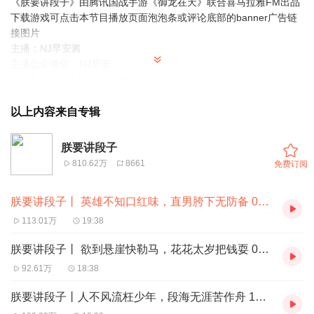
《朕要讲段子》由腾讯国战手游《御龙在天》联合喜马拉雅FM出品
下载游戏可点击本节目播放页面泡泡条或评论底部的banner广告链
接图片
主播：NJ早安酱
主播公众微信：NJ早安
QQ群（未满群号）：122009
特别鸣谢前三期打赏累计榜首：连上30天快活似神仙
以上内容来自专辑
第八集特约配音CV：
喜道公子
朕要讲段子
810.62万
8661
免费订阅
特约配音：南瓜楠少（前六集-曹操、张飞、孙权等）、吴驰（姜
维、曹丕）、清灵之声（小乔、孙尚香）兮小颜（片花NPC）喜道
朕要讲段子丨 英雄不知口红味，直男胯下无防备 01/13（早安酱）
公子（第七集、第八集-张辽、刘备、诸葛亮、刘备、张飞等）煮葡
萄（大乔）顾辰（皇上）花爷（皇太后）萝莉NPC（剧舞吧波比）
113.01万
19:38
牛奶胡椒、司马仲达
朕要讲段子丨 欲到悬崖快勒马，花花太岁把钱耍 01/06（早安酱）
开场御龙剧情-后期制作：薄倾
92.61万
18:38
朕要讲段子丨人不风流枉少年，段海无涯苦作舟 12/30（早安酱）