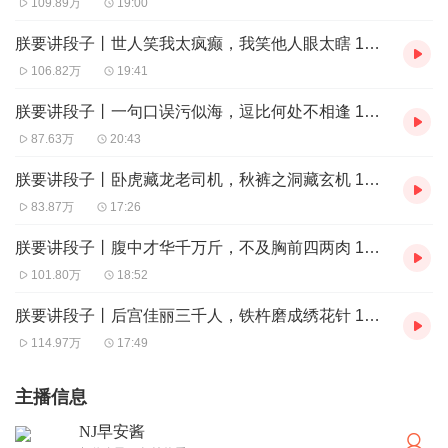
109.89万
19:00
朕要讲段子丨世人笑我太疯癫，我笑他人眼太瞎 12/21（早安酱）
106.82万
19:41
朕要讲段子丨一句口误污似海，逗比何处不相逢 12/16（早安酱）
87.63万
20:43
朕要讲段子丨卧虎藏龙老司机，秋裤之洞藏玄机 12/09（早安酱）
83.87万
17:26
朕要讲段子丨腹中才华千万斤，不及胸前四两肉 12/02（早安酱）
101.80万
18:52
朕要讲段子丨后宫佳丽三千人，铁杵磨成绣花针 11/25（早安酱）
114.97万
17:49
主播信息
NJ早安酱