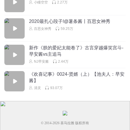
听友12772039
小瞳空空
2.27万
你有没有试着播有声书啊？想听你播的
回复
2017-01-13
2
2020最扎心段子!@薯条酱丨百思女神秀
百思女神秀
59.25万
XMRachel
我听成了郭大侠
回复
新作《朕的爱妃太能卷了》古言穿越爆笑宫斗-
2024-10-28
1
早安酱vs主追马
NJ早安酱
2.44万
《欢喜记事》0024-贤婿（上）【池夫人：早安
酱】
清灵
93.07万
© 2014-
2026
喜马拉雅 版权所有