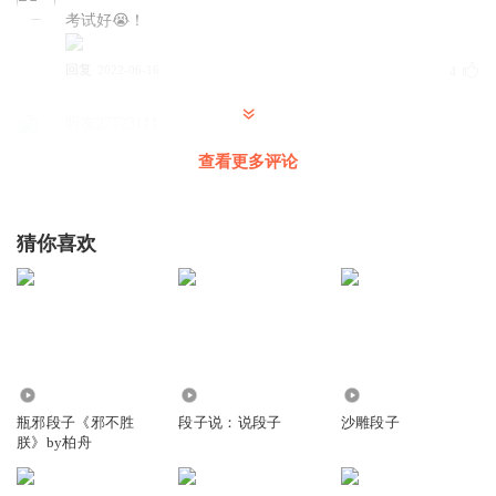
考试好😭！
回复
2022-06-16
4
听友27723111
台历还没收到 是我这里太偏僻了吗 早安辛苦了
查看更多评论
回复
2017-01-13
4
很明媚的艳光
猜你喜欢
这是最后一期朕要讲段子了，有些忧伤，很喜欢这种风格的
节目，各种wuli韬韬的三国段子，希望还能继续更新。永远
支持早安酱，我的女神！
回复
2017-01-13
4
6.19万
8544
27.17万
听友12771724
瓶邪段子《邪不胜
段子说：说段子
沙雕段子
台历收到了，简直太萌了，我一大男人放在书桌上开心的不
朕》by柏舟
行不行的啊
回复
2017-01-13
4