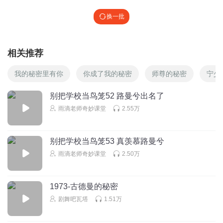
换一批
相关推荐
我的秘密里有你
你成了我的秘密
师尊的秘密
宁少
别把学校当鸟笼52 路曼兮出名了
雨滴老师奇妙课堂
2.55万
别把学校当鸟笼53 真羡慕路曼兮
雨滴老师奇妙课堂
2.50万
1973-古德曼的秘密
剧舞吧瓦塔
1.51万