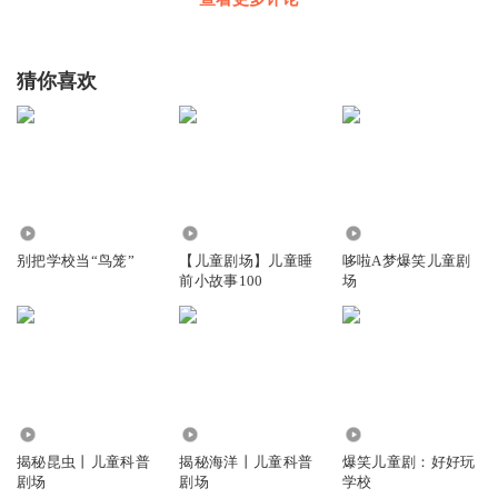
猜你喜欢
4837
5820
25.93万
别把学校当“鸟笼”
【儿童剧场】儿童睡
哆啦A梦爆笑儿童剧
前小故事100
场
1610
448
274.27万
揭秘昆虫丨儿童科普
揭秘海洋丨儿童科普
爆笑儿童剧：好好玩
剧场
剧场
学校