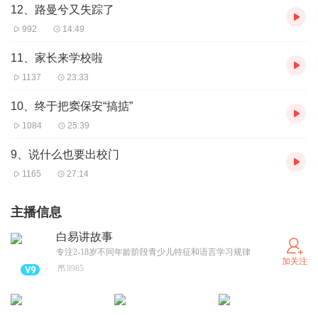
12、路曼兮又失踪了
992
14:49
11、家长来学校啦
1137
23:33
10、终于把窦保安“搞掂”
1084
25:39
9、说什么也要出校门
1165
27:14
主播信息
白易讲故事
专注2-18岁不同年龄阶段青少儿特征和语言学习规律
加关注
8985