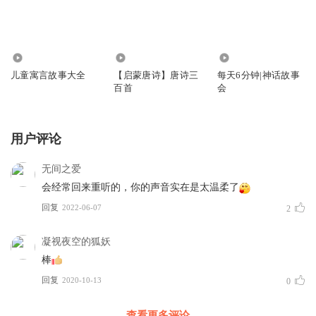
173.24万
77.53万
1350
儿童寓言故事大全
【启蒙唐诗】唐诗三
每天6分钟|神话故事
百首
会
用户评论
无间之爱
会经常回来重听的，你的声音实在是太温柔了
回复
2022-06-07
2
凝视夜空的狐妖
棒
回复
2020-10-13
0
查看更多评论