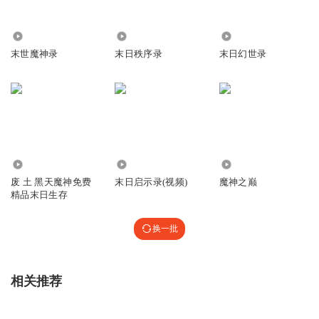
731
36
111.52万
末世魔神录
末日秩序录
末日幻世录
2.07万
548
2529
废 土 黑天魔神免费
末日启示录(视频)
魔神之巅
精品末日生存
换一批
相关推荐