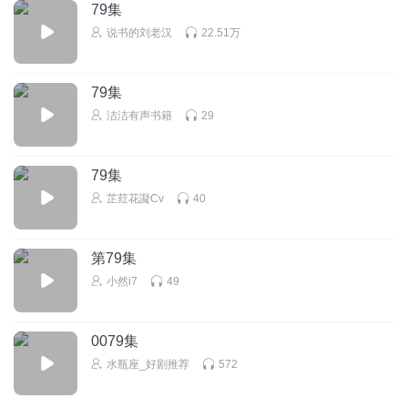
79集
说书的刘老汉
22.51万
79集
洁洁有声书籍
29
79集
芷荭花譺Cv
40
第79集
小然i7
49
0079集
水瓶座_好剧推荐
572