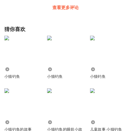
7xdkenepsksllodidkckckodoflcjcksl)clc(fpfdiocxfjkdkdmlslsldlddmxkdkm
查看更多评论
ffkdkfkkdkdxkmdsksk*zksxskjs(skkx?
_kbshsbhanshshshsshssjasjaszzdoxjjxncnckkzkzkkaklZzlan*u
猜你喜欢
1312088lgmn
再录点别的故事呗
回复
2024-08-06
5
听友82575020
回复 @
1312088lgmn
:
117.40万
71.33万
94.15万
小猫钓鱼
小猫钓鱼
小猫钓鱼
1312088lgmn
再录点别的故事，我觉得讲的很好
回复
2024-06-02
4
夜空中最亮的星TST
72.19万
4.72万
39.48万
回复
2025-08-12
小猫钓鱼的故事
小猫钓鱼的睡前小故
儿童故事 小猫钓鱼
3