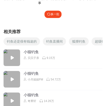
事
米粒要发芽
换一批
点多录点吧，孩子很喜欢你的声音哟
回复
2025-03-29
2
相关推荐
夜空中最亮的星TST
你的音乐好动人啊。
钓鱼还是很有钱途的
钓鱼直播间
狐狸钓鱼
超级钓
回复
2025-08-12
1
小猫钓鱼
贝贝子亲
9.15万
lovewgw
那好好听呀
回复
2024-10-29
1
小猫钓鱼
小月姐姐FM
54.72万
胖猫酱不吃鱼
🌻
小猫钓鱼
回复
2024-01-27
1
奇覃轩
14.26万
听友499945325
回复 @
胖猫酱不吃鱼
:
八扔