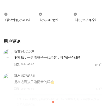
2045
566
2259
《爱吹牛的小公鸡》
《小狐狸的梦》
《小公鸡借耳朵》
用户评论
听友94351800
不容易，一边看孩子一边录音，读的还特别好
回复
2024-07-05
19
听友457685541
是在边看孩子边配音的吗
回复
2024-05-05
6
1396354ptnk
回复 @
听友457685541
:
858宝娜斯好好玩金额快点快点
课间大姐夫6怕