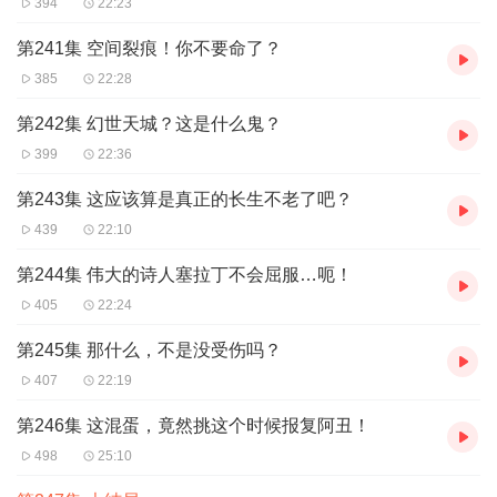
394
22:23
询在线客服：
第一步：您可在喜马拉雅APP【账号...
第241集 空间裂痕！你不要命了？
385
22:28
第242集 幻世天城？这是什么鬼？
399
22:36
第243集 这应该算是真正的长生不老了吧？
439
22:10
第244集 伟大的诗人塞拉丁不会屈服…呃！
405
22:24
第245集 那什么，不是没受伤吗？
407
22:19
第246集 这混蛋，竟然挑这个时候报复阿丑！
498
25:10