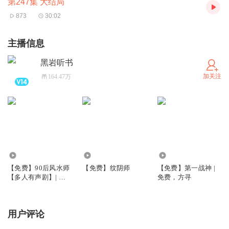
第247集 大结局
873
30:02
主播信息
黑岩听书
加关注
164.47万
8.71万
9031
43.21万
【免费】90后风水师
【免费】纹阴师
【免费】第一战神 |
【多人有声剧】| 悬
免费，方寻
疑精品
用户评论