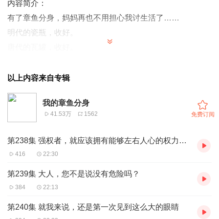
内容简介：
有了章鱼分身，妈妈再也不用担心我讨生活了……
明代的瓷瓶，收好。
唐代的瓦罐，收好。
呃，这是，龙王的宝藏……
作者：
以上内容来自专辑
甘蔗奶爸，黑岩网签约作者，其代表作为《末日崩塌》 。
我的章鱼分身
主播：
41.53万
1562
免费订阅
道蛮子，有声小说演播者，演播作品《我的章鱼分身等》。
购买须知：
第238集 强权者，就应该拥有能够左右人心的权力吗？
1、本作品为付费有声书，前29集为免费试听，购买成功
416
22:30
后，即可收听，可下载重复收听。
第239集 大人，您不是说没有危险吗？
2、版权归原作者所有，严禁翻录成任何形式，严禁在任何
384
22:13
第三方平台传播，违者将追究其法律责任。
第240集 就我来说，还是第一次见到这么大的眼睛
3、在购买过程中，如果您有任何问题，可以按以下步骤咨