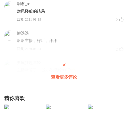
啊君_os
烂尾楼般的结局
回复
2021-01-19
2
熊选选
谢谢主播，好听，拜拜
回复
2020-08-24
2
要疯狂趁年轻
主播幸苦了！ 这小说我给9.6分
查看更多评论
回复
2022-07-23
1
猜你喜欢