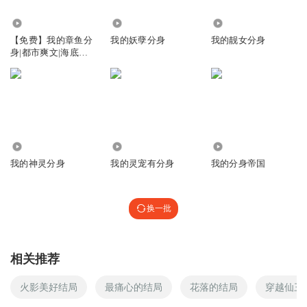
69.96万
47.69万
90.58万
【免费】我的章鱼分
我的妖孽分身
我的靓女分身
身|都市爽文|海底寻
宝|搞笑|AI多播
2.30万
778
9.32万
我的神灵分身
我的灵宠有分身
我的分身帝国
换一批
相关推荐
火影美好结局
最痛心的结局
花落的结局
穿越仙三