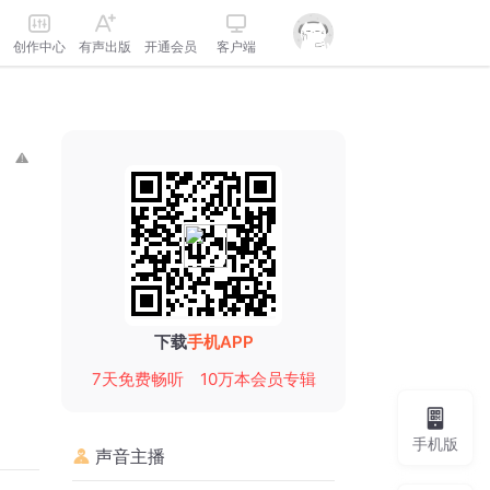
创作中心
有声出版
开通会员
客户端
下载
手机APP
7天免费畅听
10万本会员专辑
手机版
声音主播