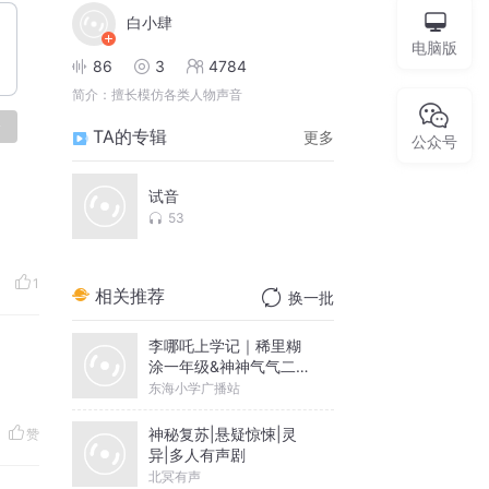
白小肆
电脑版
86
3
4784
简介：
擅长模仿各类人物声音
论
TA的专辑
更多
公众号
试音
53
1
相关推荐
换一批
李哪吒上学记｜稀里糊
涂一年级&神神气气二年
级
东海小学广播站
神秘复苏|悬疑惊悚|灵
赞
异|多人有声剧
北冥有声