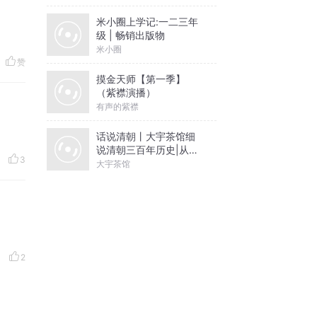
米小圈上学记:一二三年
级 | 畅销出版物
米小圈
赞
摸金天师【第一季】
（紫襟演播）
有声的紫襟
话说清朝丨大宇茶馆细
说清朝三百年历史|从努
3
尔哈赤到末代皇帝溥仪|
大宇茶馆
康熙雍正乾隆
2