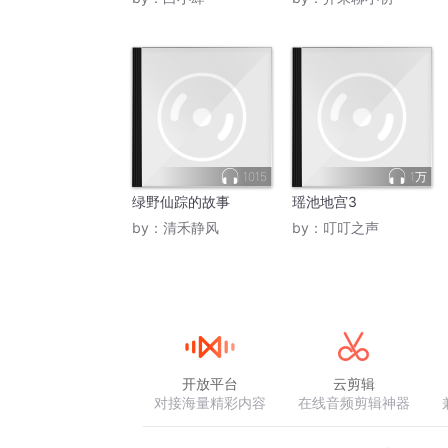
1015
1万
绿野仙踪的故事
瑶池地宫3
by：
清禾静风
by：
叮叮之声
开放平台
云剪辑
对接海量精彩内容
在线音频剪辑神器