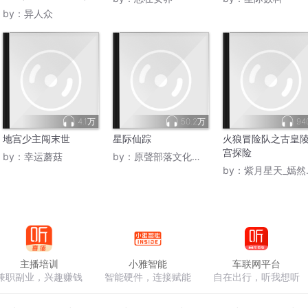
星天契
by：
异人众
4.1万
50.2万
94
地宫少主闯末世
星际仙踪
火狼冒险队之古皇
宫探险
by：
幸运蘑菇
by：
原聲部落文化传媒
by：
紫月星天_嫣然有声
主播培训
小雅智能
车联网平台
兼职副业，兴趣赚钱
智能硬件，连接赋能
自在出行，听我想听