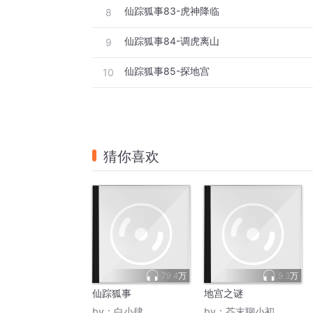
仙踪狐事83-虎神降临
8
仙踪狐事84-调虎离山
9
仙踪狐事85-探地宫
10
猜你喜欢
79.4万
9.3万
仙踪狐事
地宫之谜
by：
白小肆
by：
芥末聊小初