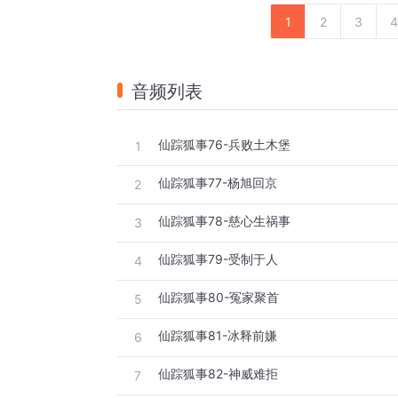
1
2
3
4
音频列表
仙踪狐事76-兵败土木堡
1
仙踪狐事77-杨旭回京
2
仙踪狐事78-慈心生祸事
3
仙踪狐事79-受制于人
4
仙踪狐事80-冤家聚首
5
仙踪狐事81-冰释前嫌
6
仙踪狐事82-神威难拒
7