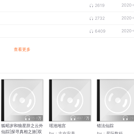
2020-
2619
2020-
2732
2020-
6409
查看更多
15.8万
497.7万
29
狐昭岁和狼星辞之云外
瑶池地宫
错法仙踪
仙踪|探寻真相之旅|双
by：
志在安养
by：
星际数科