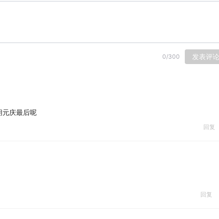
发表评
0
/
300
胡元庆最后呢
回复
回复