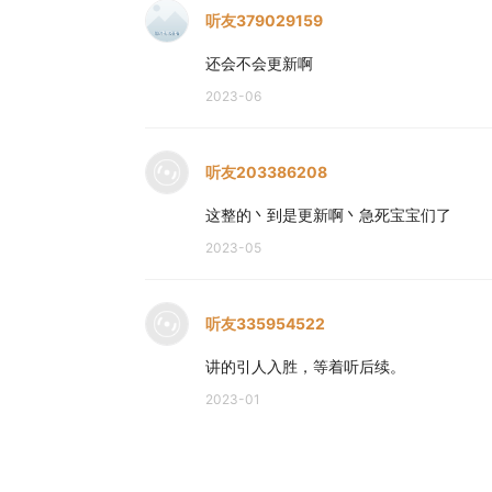
听友379029159
还会不会更新啊
2023-06
听友203386208
这整的丶到是更新啊丶急死宝宝们了
2023-05
听友335954522
讲的引人入胜，等着听后续。
2023-01