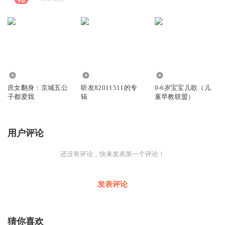
52
3.77万
797.99万
庶女翻身：京城五公
听友82011511的专
0-6岁宝宝儿歌（儿
子都爱我
辑
童早教联盟）
用户评论
还没有评论，快来发表第一个评论！
发表评论
猜你喜欢