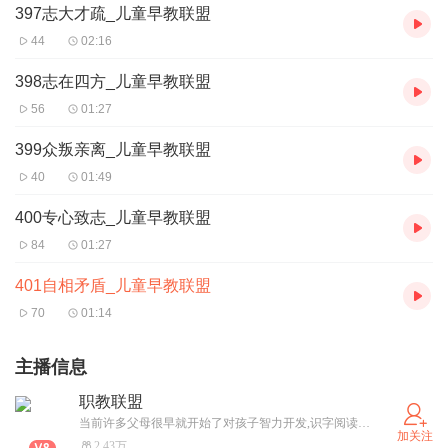
397志大才疏_儿童早教联盟
44
02:16
398志在四方_儿童早教联盟
56
01:27
399众叛亲离_儿童早教联盟
40
01:49
400专心致志_儿童早教联盟
84
01:27
401自相矛盾_儿童早教联盟
70
01:14
主播信息
职教联盟
当前许多父母很早就开始了对孩子智力开发,识字阅读等.然而大多数父母忽略了重要的一点，即身体健康。假设你的孩子确实是一名"神童"，智力超常，却体弱多病。试问"神童"可以维持多久?若要身体好，基础要打牢。儿童时期正是造就良好体能的关键时期，从儿童生长发育和人才成长的规律来看，儿童的早期教育把体育放在首位是比较科学和恰当的。
加关注
2.43万