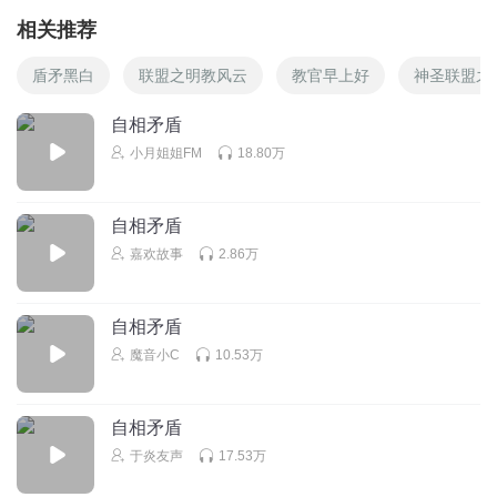
相关推荐
盾矛黑白
联盟之明教风云
教官早上好
神圣联盟之
自相矛盾
小月姐姐FM
18.80万
自相矛盾
嘉欢故事
2.86万
自相矛盾
魔音小C
10.53万
自相矛盾
于炎友声
17.53万