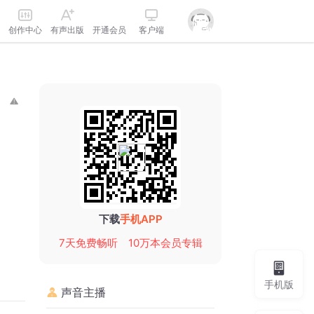
创作中心
有声出版
开通会员
客户端
下载
手机APP
7天免费畅听
10万本会员专辑
手机版
声音主播