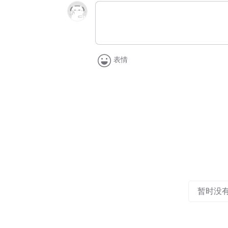
表情
暂时没