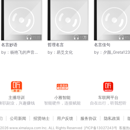
1535
1.1万
65
名言妙语
哲理名言
名言佳句
by：
杨艳飞的声音森林
by：
易爻文化
by：
夕颜_Greta123
主播培训
小雅智能
车联网平台
兼职副业，兴趣赚钱
智能硬件，连接赋能
自在出行，听我想听
们
公司新闻
招贤纳士
用户反馈
服务协议
隐私政策
2026
www.ximalaya.com lnc. ALL Rights Reserved
沪ICP备13027243号
客服热线