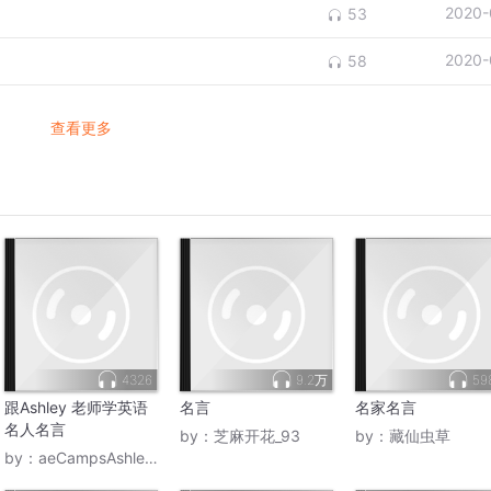
2020-
53
2020-
58
查看更多
4326
9.2万
59
跟Ashley 老师学英语
名言
名家名言
名人名言
by：
芝麻开花_93
by：
藏仙虫草
by：
aeCampsAshley老师