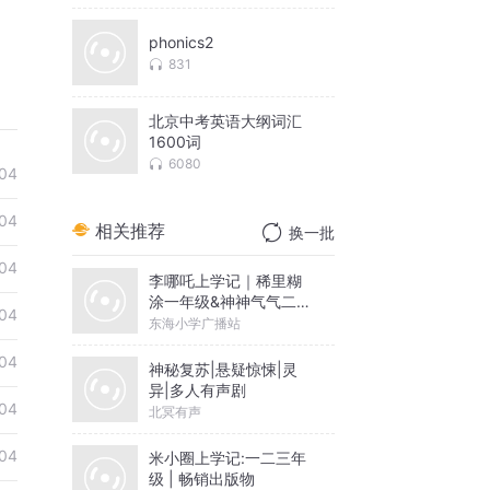
phonics2
831
北京中考英语大纲词汇
1600词
6080
04
04
相关推荐
换一批
04
李哪吒上学记｜稀里糊
涂一年级&神神气气二年
04
级
东海小学广播站
04
神秘复苏|悬疑惊悚|灵
异|多人有声剧
04
北冥有声
04
米小圈上学记:一二三年
级 | 畅销出版物