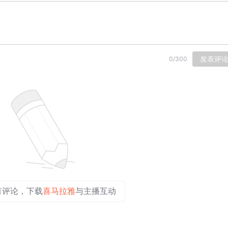
发表评
0
/
300
有评论，下载
喜马拉雅
与主播互动