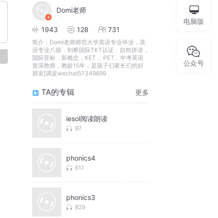
Domi老师
电脑版
1943
128
731
简介：
Domi老师师范大学英语专业毕业，英
语专业八级，剑桥国际TKT认证，自然拼读，
论
国际音标，新概念，KET， PET，中考英语
公众号
资深教师，教龄15年，是孩子们家长们的好
朋友[调皮wechat57349899
TA的专辑
更多
iesol阅读朗读
97
phonics4
611
phonics3
829