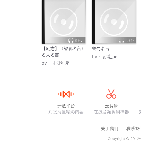
6.6万
3948
【励志】《智者名言》
警句名言
名人名言
by：
袁博_uc
by：
司阳句读
开放平台
云剪辑
对接海量精彩内容
在线音频剪辑神器
关于我们
联系我
Copyright © 2012-