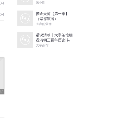
米小圈
04
摸金天师【第一季】
04
（紫襟演播）
有声的紫襟
话说清朝丨大宇茶馆细
说清朝三百年历史|从努
尔哈赤到末代皇帝溥仪|
大宇茶馆
康熙雍正乾隆
87