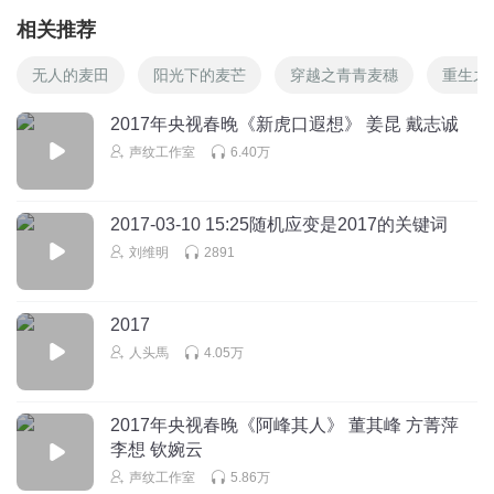
相关推荐
无人的麦田
阳光下的麦芒
穿越之青青麦穗
重生之
2017年央视春晚《新虎口遐想》 姜昆 戴志诚
声纹工作室
6.40万
2017-03-10 15:25随机应变是2017的关键词
刘维明
2891
2017
人头馬
4.05万
2017年央视春晚《阿峰其人》 董其峰 方菁萍
李想 钦婉云
声纹工作室
5.86万