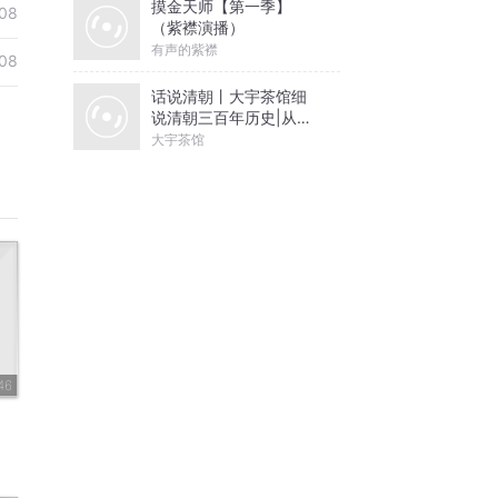
摸金天师【第一季】
08
（紫襟演播）
有声的紫襟
08
话说清朝丨大宇茶馆细
说清朝三百年历史|从努
尔哈赤到末代皇帝溥仪|
大宇茶馆
康熙雍正乾隆
46