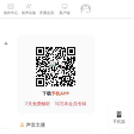
创作中心
有声出版
开通会员
客户端
下载
手机APP
7天免费畅听
10万本会员专辑
手机版
声音主播