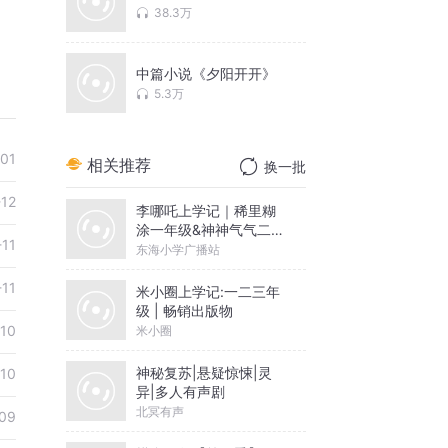
38.3万
中篇小说《夕阳开开》
5.3万
-01
相关推荐
换一批
-12
李哪吒上学记｜稀里糊
涂一年级&神神气气二年
-11
级
东海小学广播站
-11
米小圈上学记:一二三年
级 | 畅销出版物
-10
米小圈
神秘复苏|悬疑惊悚|灵
-10
异|多人有声剧
北冥有声
09