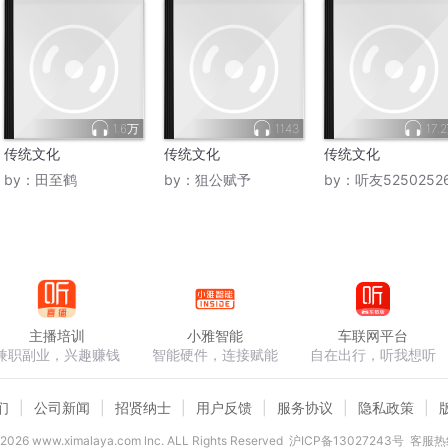
1.6万
1143
17.
传统文化
传统文化
传统文化
by：
田至鹤
by：
狙公赋予
by：
听友5250252
主播培训
小雅智能
车联网平台
兼职副业，兴趣赚钱
智能硬件，连接赋能
自在出行，听我想听
们
公司新闻
招贤纳士
用户反馈
服务协议
隐私政策
2026
www.ximalaya.com lnc. ALL Rights Reserved
沪ICP备13027243号
客服热线