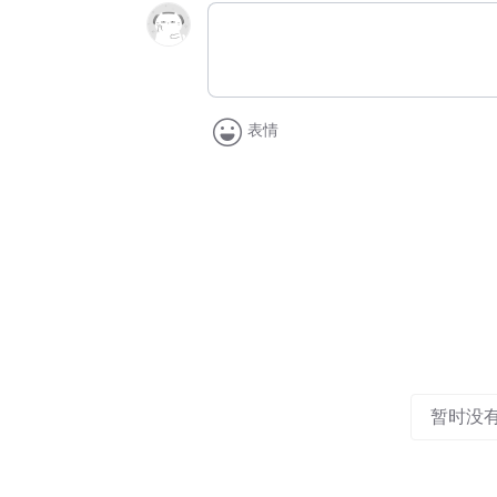
表情
暂时没