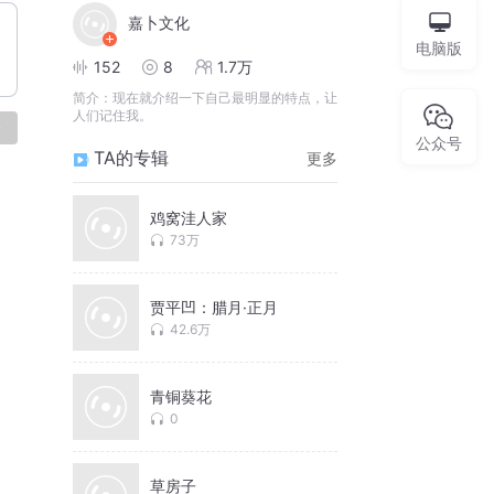
嘉卜文化
电脑版
152
8
1.7万
简介：
现在就介绍一下自己最明显的特点，让
人们记住我。
论
公众号
TA的专辑
更多
鸡窝洼人家
73万
贾平凹：腊月·正月
42.6万
青铜葵花
0
草房子