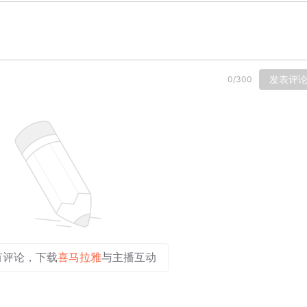
发表评
0
/
300
有评论，下载
喜马拉雅
与主播互动