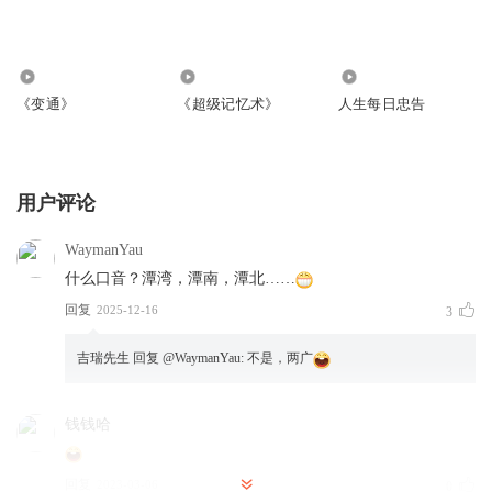
606
3951
1693
《变通》
《超级记忆术》
人生每日忠告
用户评论
WaymanYau
什么口音？潭湾，潭南，潭北……
回复
2025-12-16
3
吉瑞先生
回复 @
WaymanYau
:
不是，两广
钱钱哈
回复
2023-03-06
0