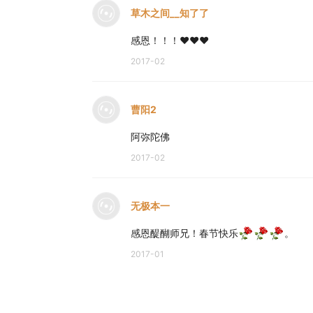
草木之间__知了了
感恩！！！❤❤❤
2017-02
曹阳2
阿弥陀佛
2017-02
无极本一
感恩醍醐师兄！春节快乐
。
2017-01