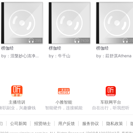
295
7439
25
楞伽经
楞伽经
楞伽经
by：
涅槃妙心清净本然
by：
牛千山
by：
莊舒淇Athena
主播培训
小雅智能
车联网平台
兼职副业，兴趣赚钱
智能硬件，连接赋能
自在出行，听我想听
们
公司新闻
招贤纳士
用户反馈
服务协议
隐私政策