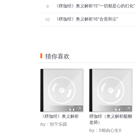
《楞伽经》奥义解析15“一切都是心的幻化”
9
《楞伽经》奥义解析16“合觉和尘”
10
猜你喜欢
8万
4.4万
《楞伽经》奥义解析
楞伽经（奥义解析醍醐
老师）
by：
恒宁乐园
by：
0相由心生0