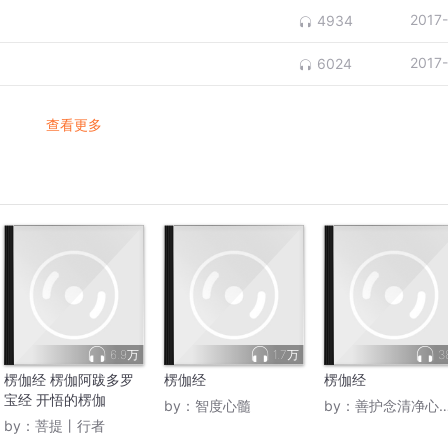
2017
4934
2017
6024
查看更多
6.9万
1.7万
3
楞伽经 楞伽阿跋多罗
楞伽经
楞伽经
宝经 开悟的楞伽
by：
智度心髓
by：
善护念清净心常觉无住
by：
菩提丨行者