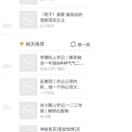
《荀子》摘要 被低估的
儒家现实主义
3642
2
相关推荐
换一批
李哪吒上学记｜稀里糊
涂一年级&神神气气二年
2
级
东海小学广播站
反脆弱丨停止心理内
耗，做一个内心强大的
人丨一个志远演播
一个志远
米小圈上学记:一二三年
2
级 | 畅销出版物
米小圈
神秘复苏|悬疑惊悚|灵