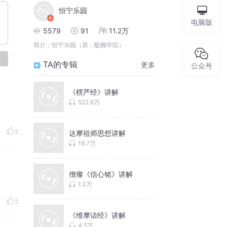
恒宁乐园
电脑版
5579
91
11.2万
简介：
恒宁乐园（原：醍醐学院）
论
TA的专辑
更多
公众号
《楞严经》讲解
522.6万
2
达摩祖师思想讲解
19.7万
僧璨《信心铭》讲解
1.3万
2
《维摩诘经》讲解
4.5万