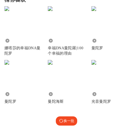
4.25万
1.62万
1.01万
娜塔莎的幸福DNA曼
幸福DNA曼陀羅|100
曼陀罗
陀罗
个幸福的理由
1774
122
1.63万
曼陀罗
曼陀海斯
光音曼陀罗
换一批