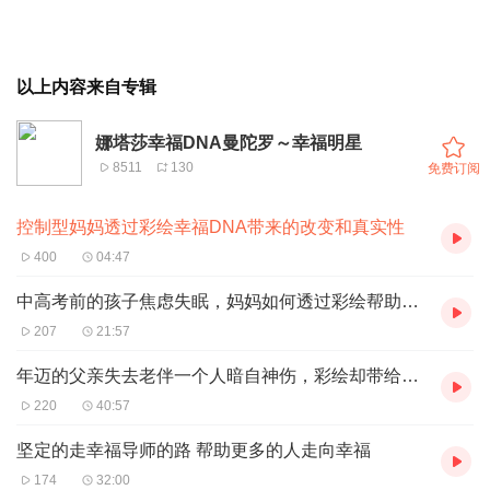
以上内容来自专辑
娜塔莎幸福DNA曼陀罗～幸福明星
8511
130
免费订阅
控制型妈妈透过彩绘幸福DNA带来的改变和真实性
400
04:47
中高考前的孩子焦虑失眠，妈妈如何透过彩绘帮助孩子？
207
21:57
年迈的父亲失去老伴一个人暗自神伤，彩绘却带给他另外的光
220
40:57
坚定的走幸福导师的路 帮助更多的人走向幸福
174
32:00