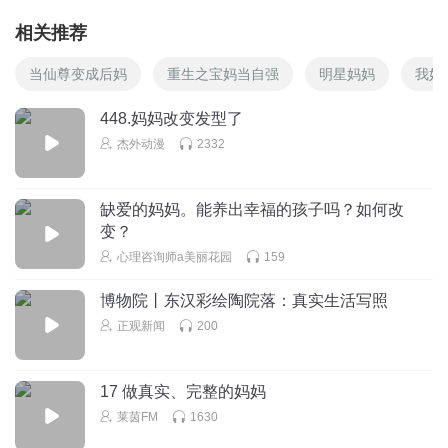
相关推荐
当仙尊变成后妈
重生之宝妈当自强
明星妈妈
我妈
448.妈妈改变发型了
杰外动漫
2332
缺爱的妈妈。能养出幸福的孩子吗？如何改
变？
心理咨询师a美丽花园
159
博物院丨东汉彩绘陶院落：真实生活写照
正观新闻
200
17 做真实、完整的妈妈
莱茵FM
1630