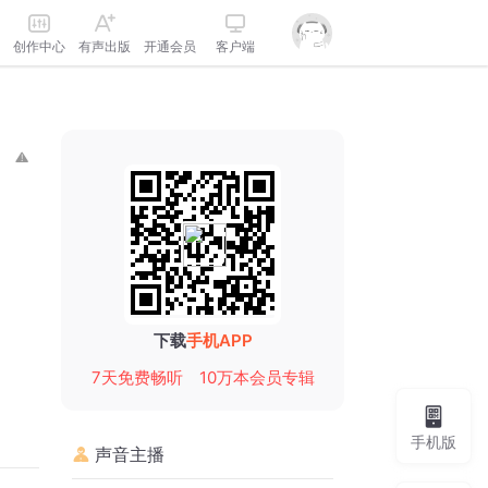
创作中心
有声出版
开通会员
客户端
下载
手机APP
7天免费畅听
10万本会员专辑
手机版
声音主播