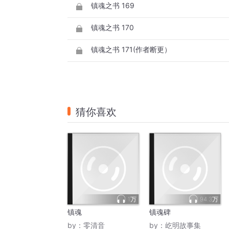
镇魂之书 169
镇魂之书 170
镇魂之书 171(作者断更）
猜你喜欢
1万
94.3万
镇魂
镇魂碑
by：
零清音
by：
屹明故事集