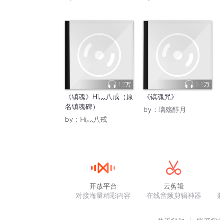
1.2万
3.9万
《镇魂》Hi灬八戒（原
《镇魂咒》
名镇魂碑）
by：
璃殇醇月
by：
Hi灬八戒
开放平台
云剪辑
对接海量精彩内容
在线音频剪辑神器