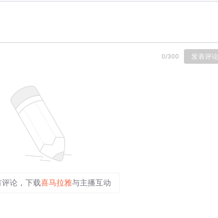
发表评
0
/
300
有评论，下载
喜马拉雅
与主播互动