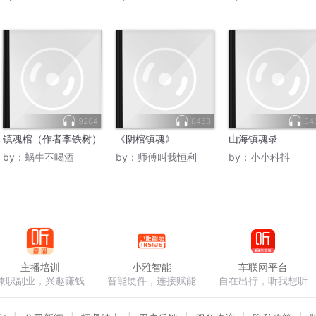
9284
8463
34
镇魂棺（作者李铁树）
《阴棺镇魂》
山海镇魂录
by：
蜗牛不喝酒
by：
师傅叫我恒利
by：
小小科抖
主播培训
小雅智能
车联网平台
兼职副业，兴趣赚钱
智能硬件，连接赋能
自在出行，听我想听