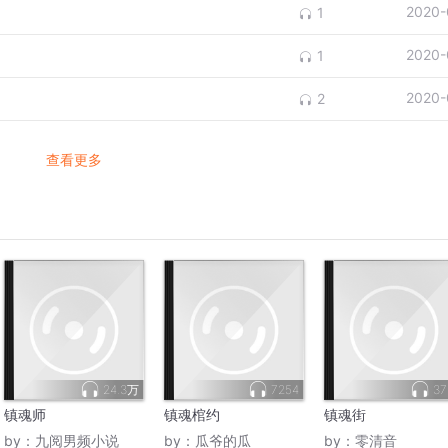
2020-
1
2020-
1
2020-
2
查看更多
24.3万
7254
37
镇魂师
镇魂棺约
镇魂街
by：
九阅男频小说
by：
瓜爷的瓜
by：
零清音