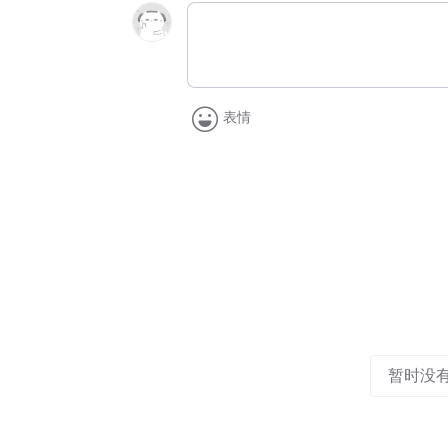
表情
暂时没