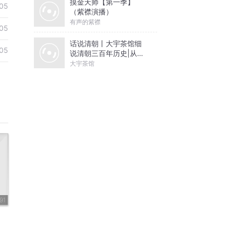
摸金天师【第一季】
05
（紫襟演播）
有声的紫襟
05
话说清朝丨大宇茶馆细
05
说清朝三百年历史|从努
尔哈赤到末代皇帝溥仪|
大宇茶馆
康熙雍正乾隆
91