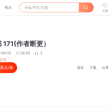
电台
上传
 171(作者断更）
:00:23
23:33
2
之书
喜点/集
喜欢
下载
分享