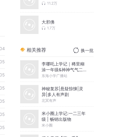
11.2万
大邪佛
1.7万
04
相关推荐
换一批
05
李哪吒上学记｜稀里糊
涂一年级&神神气气二年
05
级
东海小学广播站
05
神秘复苏|悬疑惊悚|灵
异|多人有声剧
北冥有声
05
米小圈上学记:一二三年
05
级 | 畅销出版物
米小圈
05