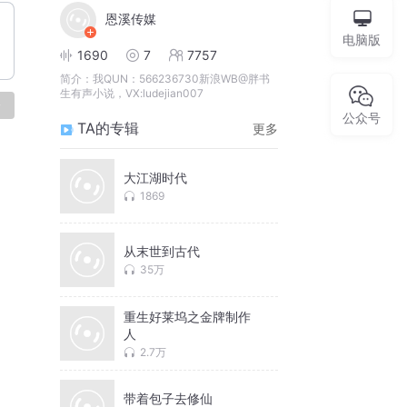
恩溪传媒
电脑版
1690
7
7757
简介：
我QUN：566236730新浪WB@胖书
生有声小说，VX:ludejian007
论
公众号
TA的专辑
更多
大江湖时代
1869
从末世到古代
35万
重生好莱坞之金牌制作
人
2.7万
带着包子去修仙