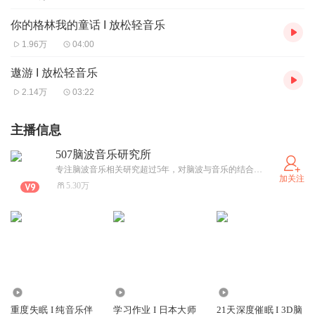
你的格林我的童话 I 放松轻音乐
1.96万
04:00
遨游 I 放松轻音乐
2.14万
03:22
主播信息
507脑波音乐研究所
专注脑波音乐相关研究超过5年，对脑波与音乐的结合应用有前瞻性的研究成果，尤其是在深度睡眠和专注冥想等功效上有明显作用
加关注
5.30万
470.61万
4.80万
1667.96万
重度失眠 I 纯音乐伴
学习作业 I 日本大师
21天深度催眠 I 3D脑