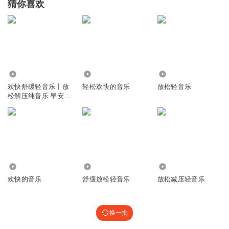
猜你喜欢
有点好听
回复
2021-04-08
0
37.54万
21.16万
1.77万
欢快舒缓轻音乐丨放
轻松欢快的音乐
放松轻音乐
松解压纯音乐 早安音
乐
1.25万
1.58万
2.21万
欢快的音乐
舒缓放松轻音乐
放松减压轻音乐
换一批