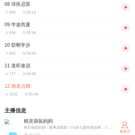
08 讳疾忌医
906
05:13
09 半途而废
936
05:36
10 邯郸学步
802
04:44
11 道听途说
777
04:09
12 画龙点睛
1032
05:48
主播信息
精灵袋鼠妈妈
精灵袋鼠妈妈，故事顶呱呱！0-8岁儿童经典故事，三十六计，神话故事，睡前故事，应有尽有，孩子听了还想听。
加关注
20.23万