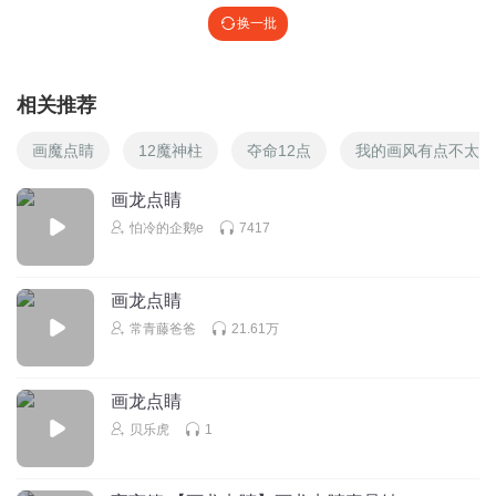
换一批
相关推荐
画魔点睛
12魔神柱
夺命12点
我的画风有点不太对
画龙点睛
怕冷的企鹅e
7417
画龙点睛
常青藤爸爸
21.61万
画龙点睛
贝乐虎
1