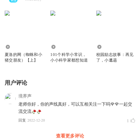
206.99万
236.23万
1.24万
夏洛的网（蜘蛛和小
101个科学小常识，
校园励志故事：再见
猪交朋友）【上】
小小科学家都想知道
了，小邋遢
用户评论
境界声
老师你好，你的声线真好，可以互相关注一下吗🌹🌹一起交
流交流
回复
2022-12-20
1
查看更多评论