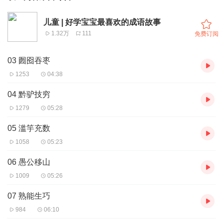
儿童 | 好学宝宝最喜欢的成语故事
1.32万
111
免费订阅
03 囫囵吞枣
1253
04:38
04 黔驴技穷
1279
05:28
05 滥竽充数
1058
05:23
06 愚公移山
1009
05:26
07 熟能生巧
984
06:10