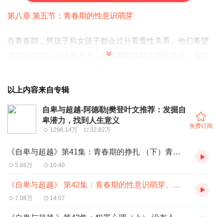
第八章
第五节：青春期的性意识萌芽
在青春期，男孩子和女孩子都会过分看重性关系。他们希望
借此证明自己已经长大了，然而有时候却会矫枉过正。假如
一个女孩子认为自己一直遭受母亲的压迫，并且有反抗的意
图，她就很可能会和她遇上的男人轻易发生性关系，以此作
以上内容来自专辑
为反抗母亲的手段。她根本不在乎母亲知不知道，事实上，
自卑与超越-阿德勒|樊登叶文推荐：发掘自
如果能让母亲为自己担心，她会更高兴。
卑潜力，找到人生意义
免费订阅
1296.14万
32.82万
阿德勒发现，有些女孩子在和父母争吵后，便跑到街上，和
《自卑与超越》第41集：青春期的挣扎 （下）青春期的遭遇会怎样影响
她遇见的第一个男人发生关系。这些女孩子以前一直都很
5.86万
10:40
乖，受过良好的教养，没有人想到她们会做出这种行为。我
们了解到，这些女孩子并不是真的罪恶深重，她们只是有了
《自卑与超越》 第42集：青春期的性意识萌芽、正视青春期 怎样帮助孩子顺利度过青春期
一种错误的想法，她们觉得自己不被人重视，与人发生关系
7.08万
14:07
是她们所能想到的唯一受到别人重视的方法。