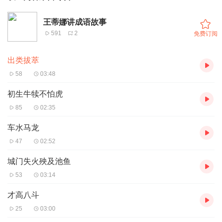
王蒂娜讲成语故事
591
2
免费订阅
出类拔萃
58
03:48
初生牛犊不怕虎
85
02:35
车水马龙
47
02:52
城门失火殃及池鱼
53
03:14
才高八斗
25
03:00