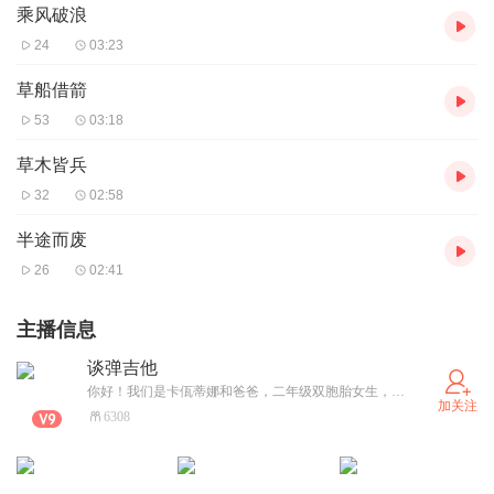
乘风破浪
24
03:23
草船借箭
53
03:18
草木皆兵
32
02:58
半途而废
26
02:41
主播信息
谈弹吉他
你好！我们是卡佤蒂娜和爸爸，二年级双胞胎女生，我们爱笑爱语文，喜欢交朋友！
加关注
6308