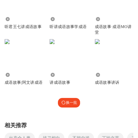
4437
917
7.34万
听君王七讲成语故事
听讲成语故事学成语
成语故事·成语MO讲
堂
16.92万
6632
866
成语故事|阿文讲成语
讲成语故事
成语故事讲诉
换一批
相关推荐
出卖全人类
拔刀相向
不能自拔
丁玲文萃
三