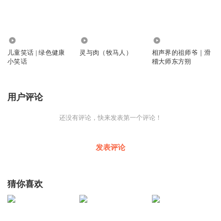
401.54万
4.58万
4216
儿童笑话 | 绿色健康
灵与肉（牧马人）
相声界的祖师爷｜滑
小笑话
稽大师东方朔
用户评论
还没有评论，快来发表第一个评论！
发表评论
猜你喜欢