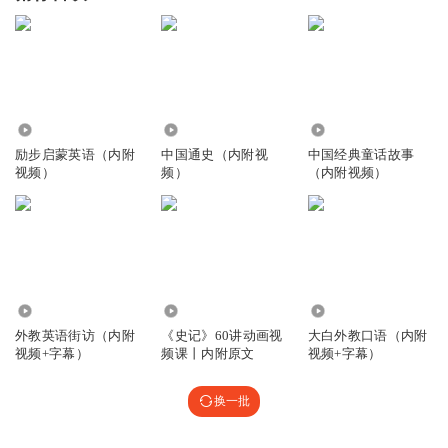
30.40万
807
5152
励步启蒙英语（内附
中国通史（内附视
中国经典童话故事
视频）
频）
（内附视频）
24.45万
981
314.61万
外教英语街访（内附
《史记》60讲动画视
大白外教口语（内附
视频+字幕）
频课丨内附原文
视频+字幕）
换一批