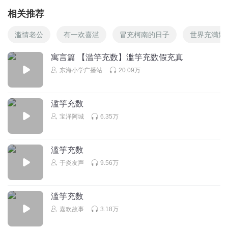
相关推荐
滥情老公
有一欢喜滥
冒充柯南的日子
世界充满妖
寓言篇 【滥竽充数】滥竽充数假充真
东海小学广播站
20.09万
滥竽充数
宝泽阿城
6.35万
滥竽充数
于炎友声
9.56万
滥竽充数
嘉欢故事
3.18万