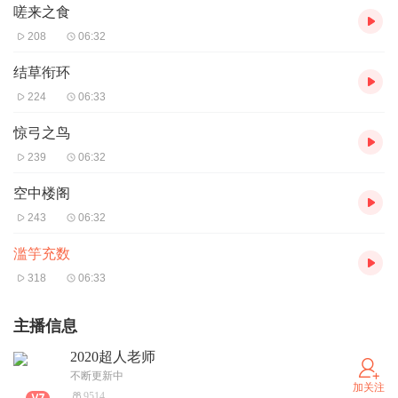
嗟来之食
208
06:32
结草衔环
224
06:33
惊弓之鸟
239
06:32
空中楼阁
243
06:32
滥竽充数
318
06:33
主播信息
2020超人老师
不断更新中
加关注
9514