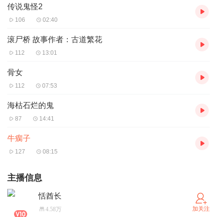
传说鬼怪2
106
02:40
滚尸桥 故事作者：古道繁花
112
13:01
骨女
112
07:53
海枯石烂的鬼
87
14:41
牛瘸子
127
08:15
主播信息
恬酋长
加关注
4.58万