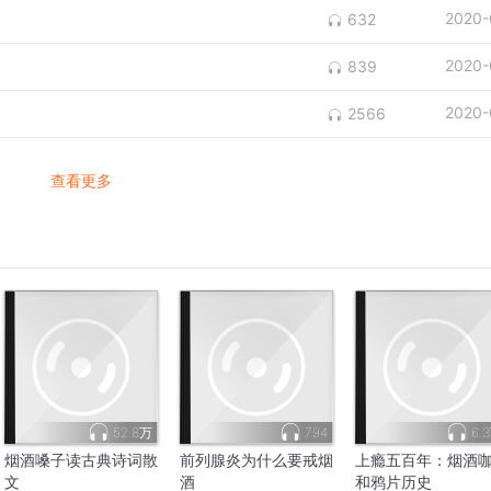
2020-
632
2020-
839
2020-
2566
查看更多
52.8万
794
6.
烟酒嗓子读古典诗词散
前列腺炎为什么要戒烟
上瘾五百年：烟酒
文
酒
和鸦片历史