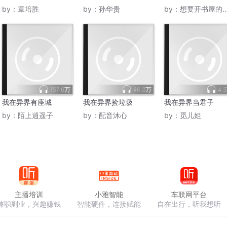
by：
章培胜
by：
孙华贵
by：
想要开书屋的霹雳羊
157.6万
46.3万
4.
我在异界有座城
我在异界捡垃圾
我在异界当君子
by：
陌上逍遥子
by：
配音沐心
by：
觅儿姐
主播培训
小雅智能
车联网平台
兼职副业，兴趣赚钱
智能硬件，连接赋能
自在出行，听我想听