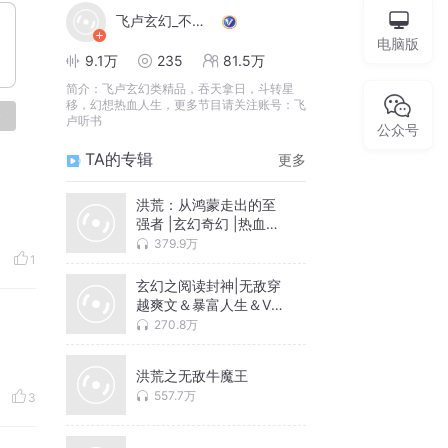
飞卢玄幻_不败升级
电脑版
9.1万
235
81.5万
简介：
飞卢玄幻类精品，吞天拿日，斗转星
移，幻想热血人生，更多节目请关注账号：飞
论
卢听书
公众号
TA的专辑
更多
洪荒：从鸿蒙走出的至
强者 |玄幻奇幻 |热血爽
文
379.9万
1
玄幻之阅读封神|无敌穿
越爽文＆暴富人生＆VIP
免费
270.8万
洪荒之无敌牛魔王
557.7万
3