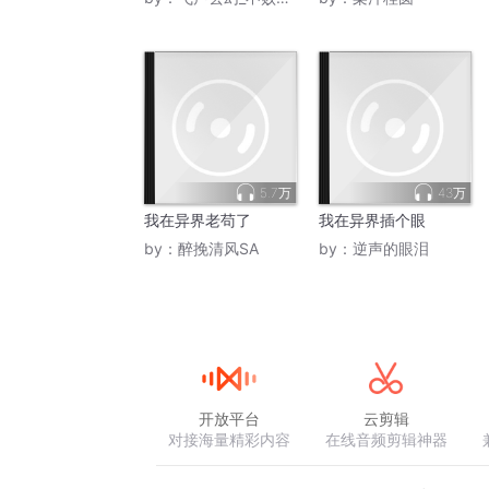
5.7万
43万
我在异界老苟了
我在异界插个眼
by：
醉挽清风SA
by：
逆声的眼泪
开放平台
云剪辑
对接海量精彩内容
在线音频剪辑神器