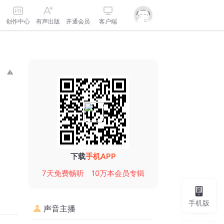
创作中心
有声出版
开通会员
客户端
下载
手机APP
7天免费畅听
10万本会员专辑
手机版
声音主播