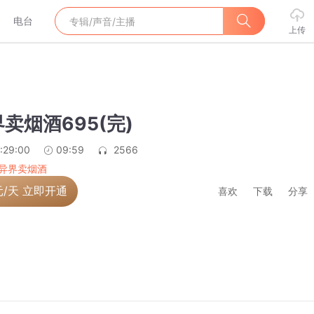
电台
上传
卖烟酒695(完)
:29:00
09:59
2566
异界卖烟酒
元/天 立即开通
喜欢
下载
分享