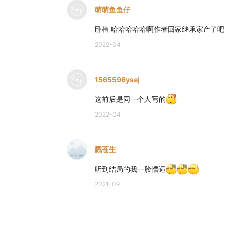
萌萌鱼鱼仔
卧槽 哈哈哈哈哈啊作者回家继承家产了吧
2022-04
1565596ysej
这前后是同一个人写的
2022-04
戮苍生
听到结局的我一脸懵逼
2021-09