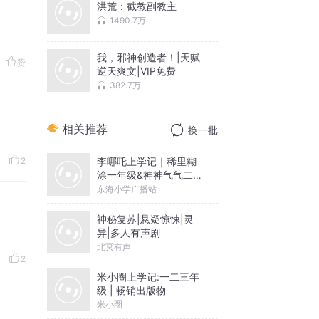
洪荒：截教副教主
1490.7万
我，邪神创造者！|天赋
赞
逆天爽文|VIP免费
382.7万
相关推荐
换一批
李哪吒上学记｜稀里糊
2
涂一年级&神神气气二年
级
东海小学广播站
神秘复苏|悬疑惊悚|灵
异|多人有声剧
北冥有声
2
米小圈上学记:一二三年
级 | 畅销出版物
米小圈