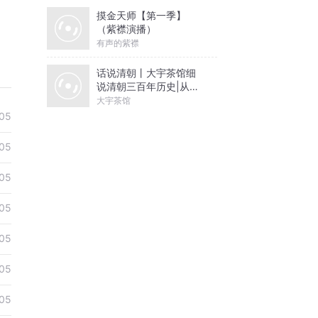
摸金天师【第一季】
（紫襟演播）
有声的紫襟
话说清朝丨大宇茶馆细
说清朝三百年历史|从努
尔哈赤到末代皇帝溥仪|
大宇茶馆
康熙雍正乾隆
05
05
05
05
05
05
05