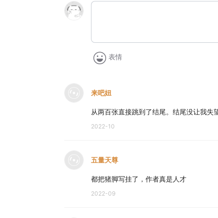
表情
来吧妞
从两百张直接跳到了结尾。结尾没让我失
2022-10
五量天尊
都把猪脚写挂了，作者真是人才
2022-09