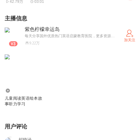
42.79万
03:01
主播信息
紫色柠檬幸运岛
每天分享国外优质热门英语启蒙教育医院，更多资源分享加公主号：紫色柠檬幸运岛
加关注
9.22万
1.04万
儿童阅读英语绘本故
事听力学习
用户评论
郝晓涵