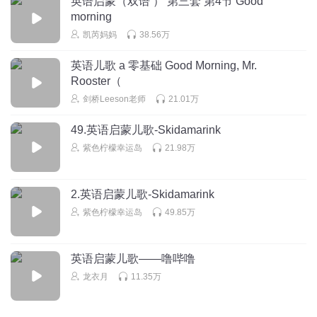
英语启蒙（双语 ） 第三套 第4节 Good
morning
1865689fmzk
凯芮妈妈
38.56万
我们也需要
回复
2022-08-30
0
英语儿歌 a 零基础 Good Morning, Mr.
Rooster（
糖块主播
剑桥Leeson老师
21.01万
好好听啊
49.英语启蒙儿歌-Skidamarink
回复
2022-07-22
0
紫色柠檬幸运岛
21.98万
2.英语启蒙儿歌-Skidamarink
紫色柠檬幸运岛
49.85万
英语启蒙儿歌——噜哔噜
龙衣月
11.35万