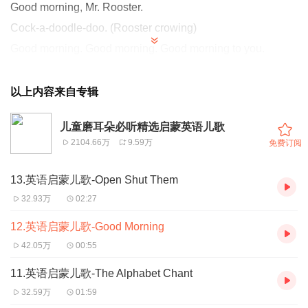
Good morning, Mr. Rooster.
Cock-a-doodle-doo. (Rooster crowing)
Good morning. Good morning. Good morning to you.
Good morning, Mr. Rooster.
Cock-a-doodle-doo.
以上内容来自专辑
Cock-a-doodle-doo. Cock-a-doodle-doo. (Rooster crowing)
儿童磨耳朵必听精选启蒙英语儿歌
Good morning to you.
2104.66万
9.59万
免费订阅
13.英语启蒙儿歌-Open Shut Them
32.93万
02:27
12.英语启蒙儿歌-Good Morning
42.05万
00:55
11.英语启蒙儿歌-The Alphabet Chant
32.59万
01:59