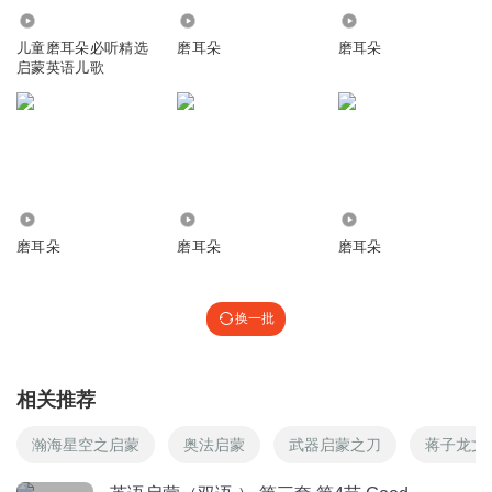
9.08万
1901
1.05万
郝晓涵
儿童磨耳朵必听精选
磨耳朵
磨耳朵
有人吗？
启蒙英语儿歌
回复
2021-02-01
2
冯皓哥哥
kkkiijjjjjjjjijjjjj
回复
2025-08-11
1
5.49万
639
409
磨耳朵
磨耳朵
磨耳朵
程程奶糖咖啡
Good morning. 早上好 Good morning. 早上好 Good morning to
you. 早上好亲爱的你 Good morning, Mr. Rooster. 早上好公鸡
换一批
先生 Cock-a-doodle-doo. 公鸡喔喔喔地
回复
2022-01-07
2
相关推荐
小鸭嗄嗄嗄
真好听
瀚海星空之启蒙
奥法启蒙
武器启蒙之刀
蒋子龙文
回复
2021-07-25
1