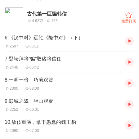
古代第一巨骗韩信
4.63万
163
免费订阅
6.《汉中对》远胜《隆中对》（下）
2507
06:11
7.登坛拜将“骗”取诸将信任
2448
06:42
8.一明一暗，巧演双簧
2300
08:00
9.彭城之战，坐山观虎
2252
06:01
10.故伎重演，拿下愚蠢的魏王豹
2090
07:03