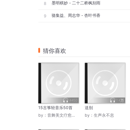
墨明棋妙 - 二十二桥枫别雨
8
骆集益、周志华 - 杏叶书香
9
猜你喜欢
4450
1.4万
15古筝轻音乐50首
送别
by：
音舞美文疗愈心灵
by：
生声永不息