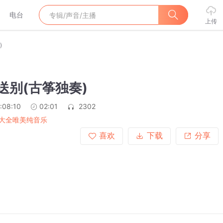
电台
上传
)
送别(古筝独奏)
:08:10
02:01
2302
大全唯美纯音乐
喜欢
下载
分享