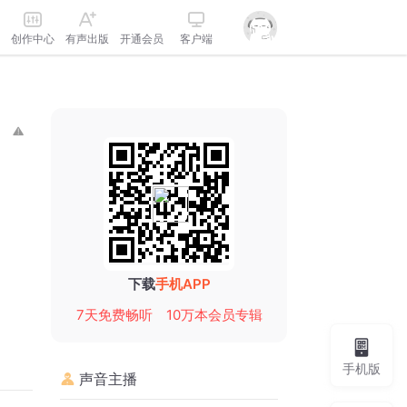
创作中心
有声出版
开通会员
客户端
下载
手机APP
7天免费畅听
10万本会员专辑
手机版
声音主播