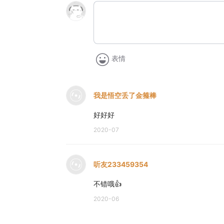
表情
我是悟空丢了金箍棒
好好好
2020-07
听友233459354
不错哦👍
2020-06