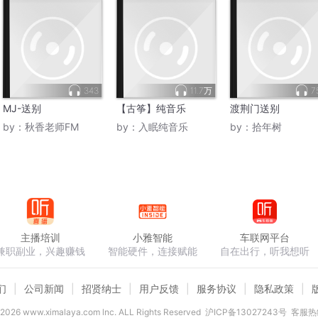
343
11.7万
7
MJ-送别
【古筝】纯音乐
渡荆门送别
by：
秋香老师FM
by：
入眠纯音乐
by：
拾年树
主播培训
小雅智能
车联网平台
兼职副业，兴趣赚钱
智能硬件，连接赋能
自在出行，听我想听
们
公司新闻
招贤纳士
用户反馈
服务协议
隐私政策
2026
www.ximalaya.com lnc. ALL Rights Reserved
沪ICP备13027243号
客服热线