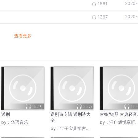
2020-
1561
2020-
1367
查看更多
15.7万
2.2万
16.
送别
送别诗专辑 送别诗大
古筝/钢琴 古典轻音
全
by：
华语音乐
by：
汪广辉悦享听读书正源
by：
宝子宝儿学古诗词