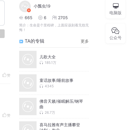
小瓢虫19
电脑版
665
6
2705
简介：
生命是个里程碑，上面应该刻着无怨无
悔！
论
公众号
TA的专辑
更多
儿歌大全
185.1万
赞
童话故事/睡前故事
4345
佛音天籁/催眠解压/钢琴
曲
26.7万
赞
喜马拉雅有声主播攀登