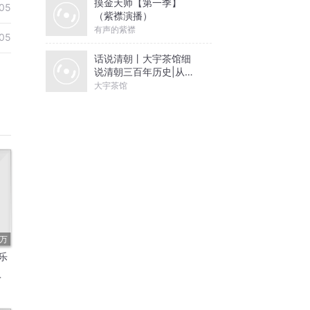
摸金天师【第一季】
05
（紫襟演播）
有声的紫襟
05
话说清朝丨大宇茶馆细
说清朝三百年历史|从努
尔哈赤到末代皇帝溥仪|
大宇茶馆
康熙雍正乾隆
4万
乐