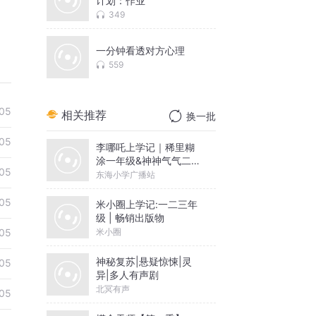
计划：作业
349
一分钟看透对方心理
559
05
相关推荐
换一批
05
李哪吒上学记｜稀里糊
涂一年级&神神气气二年
05
级
东海小学广播站
05
米小圈上学记:一二三年
级 | 畅销出版物
米小圈
05
神秘复苏|悬疑惊悚|灵
05
异|多人有声剧
北冥有声
05