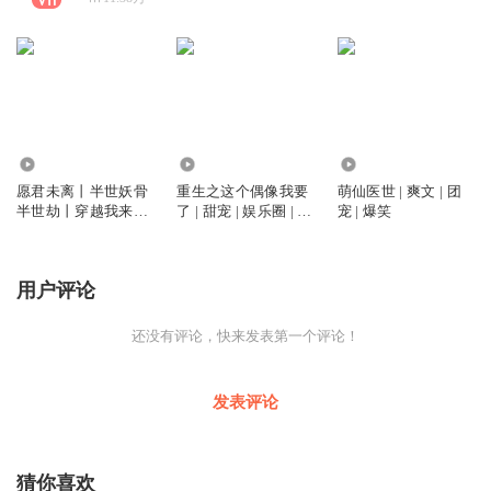
21.84万
38.46万
68.07万
愿君未离丨半世妖骨
重生之这个偶像我要
萌仙医世 | 爽文 | 团
半世劫丨穿越我来做
了 | 甜宠 | 娱乐圈 | 扮
宠 | 爆笑
女王丨夜司命&会说
猪吃老虎
话的枕头丨多人有声
剧
用户评论
还没有评论，快来发表第一个评论！
发表评论
猜你喜欢