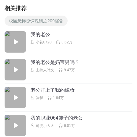
相关推荐
校园恐怖惊悚魂镜之209宿舍
我的老公
小花0720
3.62万
我的老公是妈宝男吗？
主持人叶文
9.47万
老公盯上了我的嫁妆
吭爹
1.84万
我的职业064嫂子的老公
司徒小大大
6.01万