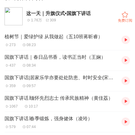
这一天｜升旗仪式•国旗下讲话
1.76万
309
免费订阅
植树节｜爱绿护绿 从我做起（五10班蒋昕睿）
273
08:23
国旗下讲话｜春日品书香，读书正当时（王娴）
437
08:34
国旗下讲话|居家乐学亦要处处防患、时时安全(宋殿凤)
359
09:57
国旗下讲话∣缅怀先烈志士 传承民族精神（黄佳荔）
1067
10:17
国旗下讲话∣春季锻炼，强身健体（凌玲）
579
07:44