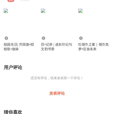
3.29万
8674
5584
校园生活| 升国旗•唱
历•记录 | 成长印记与
红领巾之窗｜领巾筑
校歌•做操
文韵书香
梦•绽放未来
用户评论
还没有评论，快来发表第一个评论！
发表评论
猜你喜欢