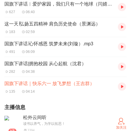
国旗下讲话︱爱护家园，我们只有一个地球（闫婧妮）
627
06:40
这一天∣弘扬五四精神 肩负历史使命（景渊远）
183
02:59
国旗下讲话∣心怀感恩 筑梦未来(刘璇）.mp3
491
06:09
国旗下讲话|拥抱校园 从心起航（沈君）
282
04:38
国旗下讲话｜快乐六一 放飞梦想（王吉群）
135
04:14
主播信息
松外云间听
读书以养气，为学以拓思！
加关注
3394