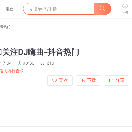
电台
上传
抖音热门
关注DJ嗨曲-抖音热门
:17:04
00:30
610
最火流行音乐
喜欢
下载
分享