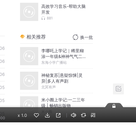
高效学习音乐-帮助大脑
开发
881
相关推荐
换一批
06
李哪吒上学记｜稀里糊
涂一年级&神神气气二年
06
级
东海小学广播站
06
神秘复苏|悬疑惊悚|灵
异|多人有声剧
北冥有声
05
米小圈上学记:一二三年
05
级 | 畅销出版物
米小圈
05
x
1.0
:00
摸金天师【第一季】
05
（紫襟演播）