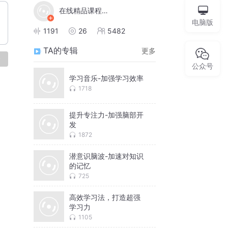
在线精品课程清风
电脑版
1191
26
5482
TA的专辑
更多
论
公众号
学习音乐-加强学习效率
1718
提升专注力-加强脑部开
发
1872
潜意识脑波-加速对知识
的记忆
725
高效学习法，打造超强
学习力
1105