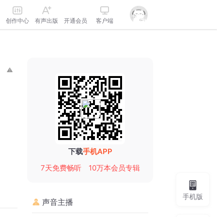
创作中心
有声出版
开通会员
客户端
下载
手机APP
7天免费畅听
10万本会员专辑
手机版
声音主播