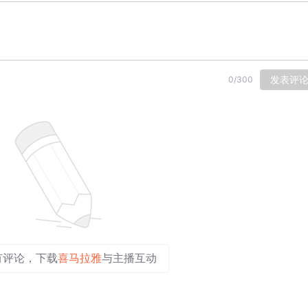
发表评
0
/
300
有评论，下载
喜马拉雅
与主播互动