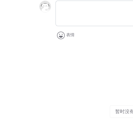
表情
暂时没